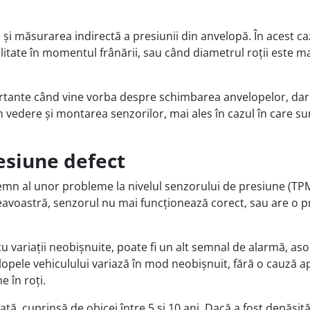
i și măsurarea indirectă a presiunii din anvelopă. În acest ca
tate în momentul frânării, sau când diametrul roții este ma
tante când vine vorba despre schimbarea anvelopelor, dar 
 în vedere și montarea senzorilor, mai ales în cazul în care su
esiune defect
mn al unor probleme la nivelul senzorului de presiune (TP
eavoastră, senzorul nu mai funcționează corect, sau are o 
u variații neobișnuite, poate fi un alt semnal de alarmă, aso
opele vehiculului variază în mod neobișnuit, fără o cauză a
 în roți.
tă, cuprinsă de obicei între 5 și 10 ani. Dacă a fost depășit