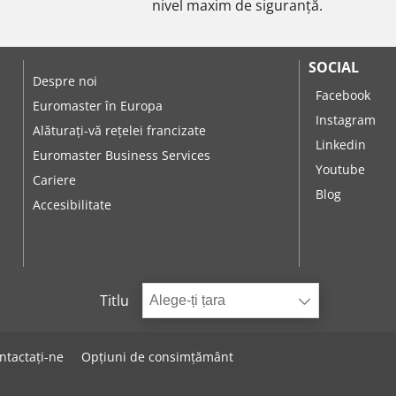
nivel maxim de siguranță.
SOCIAL
Despre noi
Facebook
Euromaster în Europa
Instagram
Alăturați-vă rețelei francizate
Linkedin
Euromaster Business Services
Youtube
Cariere
Blog
Accesibilitate
Titlu
Alege-ți țara
ntactați-ne
Opțiuni de consimțământ