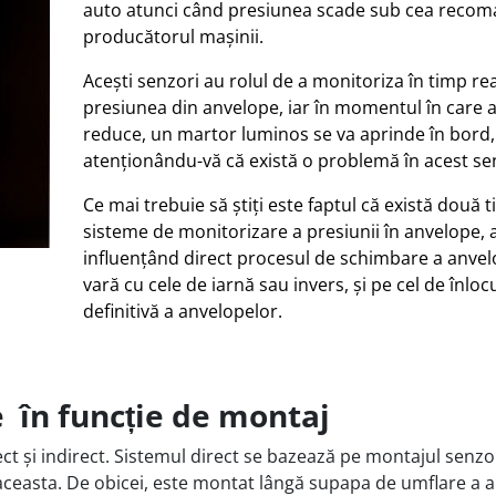
auto atunci când presiunea scade sub cea recom
producătorul mașinii.
Acești senzori au rolul de a monitoriza în timp rea
presiunea din anvelope, iar în momentul în care 
reduce, un martor luminos se va aprinde în bord,
atenționându-vă că există o problemă în acest se
Ce mai trebuie să știți este faptul că există două t
sisteme de monitorizare a presiunii în anvelope, 
influențând direct procesul de schimbare a anvel
vară cu cele de iarnă sau invers, și pe cel de înloc
definitivă a anvelopelor.
e în funcție de montaj
ct și indirect. Sistemul direct se bazează pe montajul senzo
n aceasta. De obicei, este montat lângă supapa de umflare a a