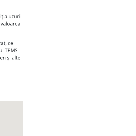
ția uzurii
 valoarea
at, ce
rul TPMS
n și alte