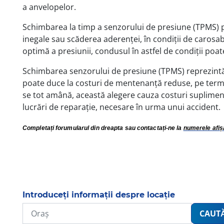
a anvelopelor.
Schimbarea la timp a senzorului de presiune (TPMS) p
inegale sau scăderea aderenței, în condiții de carosa
optimă a presiunii, condusul în astfel de condiții poa
Schimbarea senzorului de presiune (TPMS) reprezint
poate duce la costuri de mentenanță reduse, pe term
se tot amână, această alegere cauza costuri supliment
lucrări de reparație, necesare în urma unui accident.
Completați forumularul din dreapta sau contactați-ne la
numerele afiș
Introduceți informații despre locație
CAUT