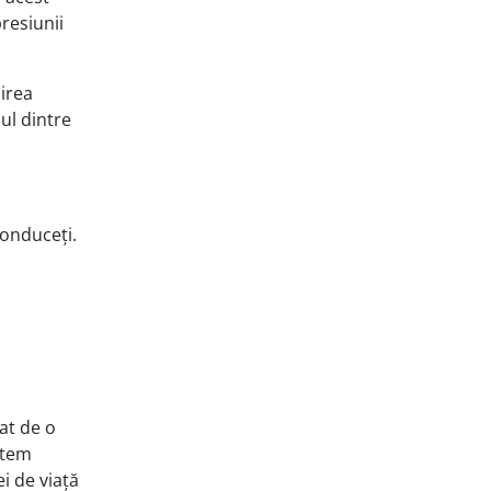
resiunii
irea
ul dintre
conduceți.
at de o
stem
i de viață