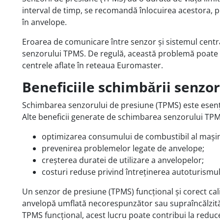
interval de timp, se recomandă înlocuirea acestora, p
în anvelope.
Eroarea de comunicare între senzor și sistemul centra
senzorului TPMS. De regulă, această problemă poate fi 
centrele aflate în reteaua Euromaster.
Beneficiile schimbării senzo
Schimbarea senzorului de presiune (TPMS) este esenți
Alte beneficii generate de schimbarea senzorului T
optimizarea consumului de combustibil al mașin
prevenirea problemelor legate de anvelope;
creșterea duratei de utilizare a anvelopelor;
costuri reduse privind întreținerea autoturismul
Un senzor de presiune (TPMS) funcțional și corect cali
anvelopă umflată necorespunzător sau supraîncălzit
TPMS funcțional, acest lucru poate contribui la reduc