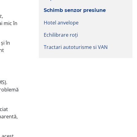
Schimb senzor presiune
z,
Hotel anvelope
i mic în
Echilibrare roți
și în
Tractari autoturisme si VAN
nt
MS).
problemă
ciat
parentă,
ă acest