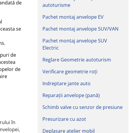
andată de
autoturisme
Pachet montaj anvelope EV
l
aceasta se
Pachet montaj anvelope SUV/VAN
Pachet montaj anvelope SUV
ns.
Electric
ipuri de
Reglare Geometrie autoturism
acestea
opelor de
Verificare geometrie roți
uire
Indreptare jante auto
Reparații anvelope (pană)
Schimb valve cu senzor de presiune
Presurizare cu azot
rului în
nvelopei,
Deplasare atelier mobil