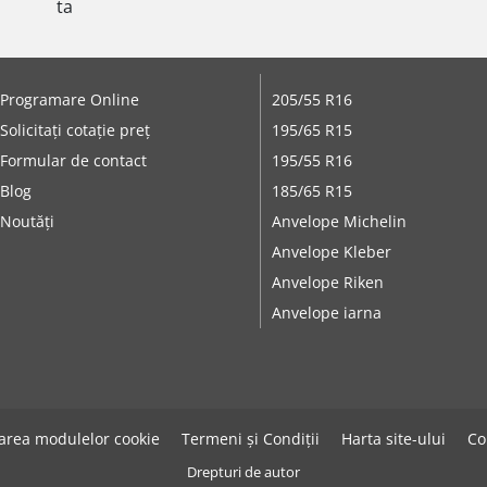
ta
Programare Online
205/55 R16
Solicitați cotație preț
195/65 R15
Formular de contact
195/55 R16
Blog
185/65 R15
Noutăți
Anvelope Michelin
Anvelope Kleber
Anvelope Riken
Anvelope iarna
zarea modulelor cookie
Termeni și Condiții
Harta site-ului
Co
Drepturi de autor