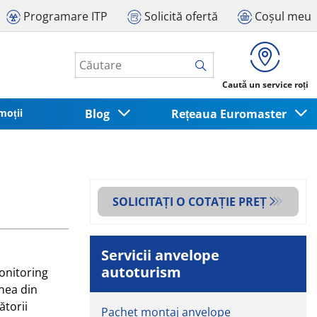
Programare ITP
Solicită ofertă
Coșul meu
Caută un service roți
moții
Blog
Rețeaua Euromaster
SOLICITAȚI O COTAȚIE PREȚ
Servicii anvelope
autoturism
onitoring
nea din
ătorii
Pachet montaj anvelope