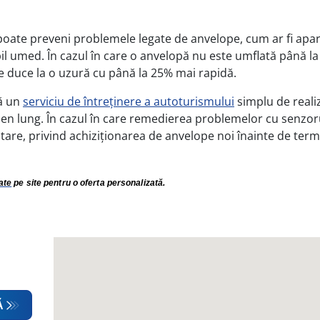
oate preveni problemele legate de anvelope, cum ar fi apari
bil umed. În cazul în care o anvelopă nu este umflată până la
te duce la o uzură cu până la 25% mai rapidă.
ă un
serviciu de întreținere a autoturismului
simplu de realiz
en lung. În cazul în care remedierea problemelor cu senzo
are, privind achiziționarea de anvelope noi înainte de terme
ate
pe site pentru o oferta personalizată.
Ă