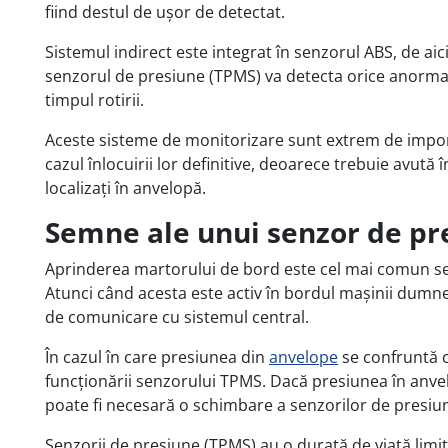
fiind destul de ușor de detectat.
Sistemul indirect este integrat în senzorul ABS, de aic
senzorul de presiune (TPMS) va detecta orice anormali
timpul rotirii.
Aceste sisteme de monitorizare sunt extrem de impor
cazul înlocuirii lor definitive, deoarece trebuie avută
localizați în anvelopă.
Semne ale unui senzor de pr
Aprinderea martorului de bord este cel mai comun se
Atunci când acesta este activ în bordul mașinii dumn
de comunicare cu sistemul central.
În cazul în care presiunea din
anvelope
se confruntă c
funcționării senzorului TPMS. Dacă presiunea în anvel
poate fi necesară o schimbare a senzorilor de presiune
Senzorii de presiune (TPMS) au o durată de viață limita