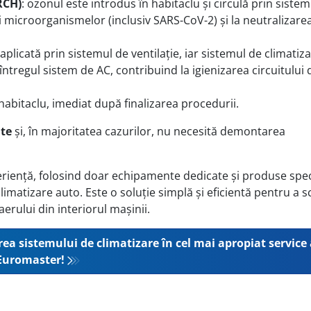
RCH)
: ozonul este introdus în habitaclu și circulă prin siste
 și microorganismelor (inclusiv SARS-CoV-2) și la neutralizare
aplicată prin sistemul de ventilație, iar sistemul de climatiz
întregul sistem de AC, contribuind la igienizarea circuitului 
habitaclu, imediat după finalizarea procedurii.
ute
și, în majoritatea cazurilor, nu necesită demontarea
eriență, folosind doar echipamente dedicate și produse spec
limatizare auto. Este o soluție simplă și eficientă pentru a 
erului din interiorul mașinii.
a sistemului de climatizare în cel mai apropiat service
Euromaster!