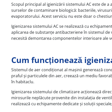
Scopul principal al igienizării sistemului AC este de 
surselor de contaminare biologică: bacteriile, virusur
evaporatorului. Acest serviciu nu este doar o chestiune
Igienizarea sistemului AC se realizează cu echipamen
aplicarea de substanțe antibacteriene în sistemul de v
necesită demontarea componentelor interioare ale ve
Cum funcționează igieniz
Sistemul de aer condiționat al mașinii generează co
praful și particulele din aer, creează un mediu favorab
în habitaclu.
Igienizarea sistemului de climatizare acționează dire
mirosurile neplăcute provenite din instalația de venti
realizează cu echipamente dedicate și soluții specia