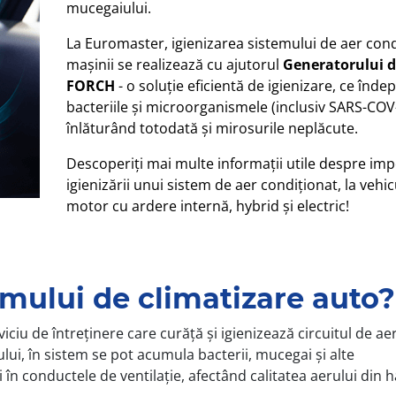
mucegaiului.
La Euromaster, igienizarea sistemului de aer cond
mașinii se realizează cu ajutorul
Generatorului 
FORCH
- o soluție eficientă de igienizare, ce înde
bacteriile și microorganismele (inclusiv SARS-COV-
înlăturând totodată și mirosurile neplăcute.
Descoperiți mai multe informații utile despre im
igienizării unui sistem de aer condiționat, la vehic
motor cu ardere internă, hybrid și electric!
emului de climatizare auto?
ciu de întreținere care curăță și igienizează circuitul de aer
lui, în sistem se pot acumula bacterii, mucegai și alte
 în conductele de ventilație, afectând calitatea aerului din h