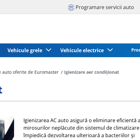
Programare servicii auto
Vehicule grele
Vehicule electrice
Pro
re auto oferite de Euromaster
Igienizare aer condiționat
t
Igienizarea AC auto asigură o eliminare eficientă 
mirosurilor neplăcute din sistemul de climatizare 
împiedică dezvoltarea ulterioară a bacteriilor și