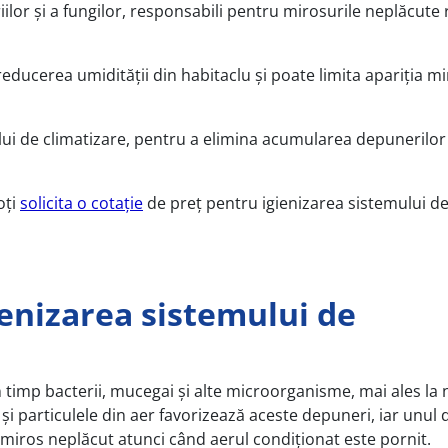
iilor și a fungilor, responsabili pentru mirosurile neplăcute 
reducerea umidității din habitaclu și poate limita apariția mi
ui de climatizare, pentru a elimina acumularea depunerilor
oți
solicita o cotație
de preț pentru igienizarea sistemului d
ienizarea sistemului de
n timp bacterii, mucegai și alte microorganisme, mai ales la n
 și particulele din aer favorizează aceste depuneri, iar unul 
miros neplăcut atunci când aerul condiționat este pornit.