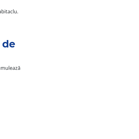
bitaclu.
 de
cumulează