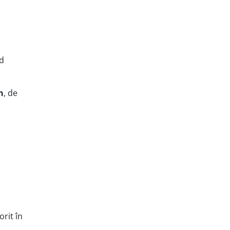
d
n
, de
rit în