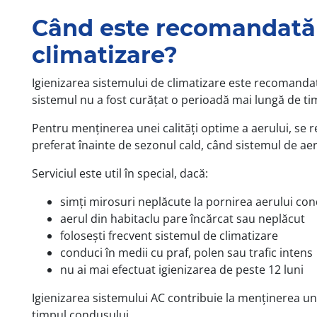
Când este recomandată 
climatizare?
Igienizarea sistemului de climatizare este recomand
sistemul nu a fost curățat o perioadă mai lungă de ti
Pentru menținerea unei calități optime a aerului, se
preferat înainte de sezonul cald, când sistemul de aer 
Serviciul este util în special, dacă:
simți mirosuri neplăcute la pornirea aerului con
aerul din habitaclu pare încărcat sau neplăcut
folosești frecvent sistemul de climatizare
conduci în medii cu praf, polen sau trafic intens
nu ai mai efectuat igienizarea de peste 12 luni
Igienizarea sistemului AC contribuie la menținerea unu
timpul condusului.