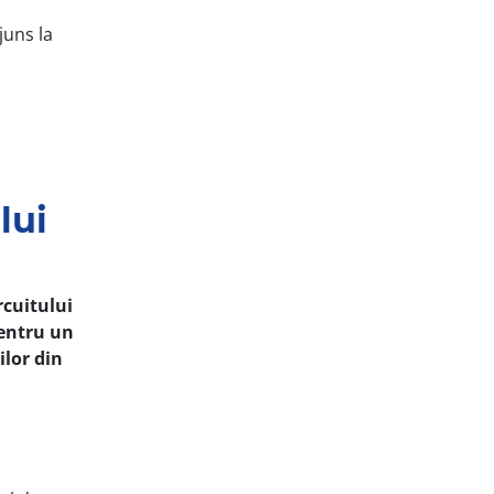
juns la
lui
rcuitului
pentru un
ilor din