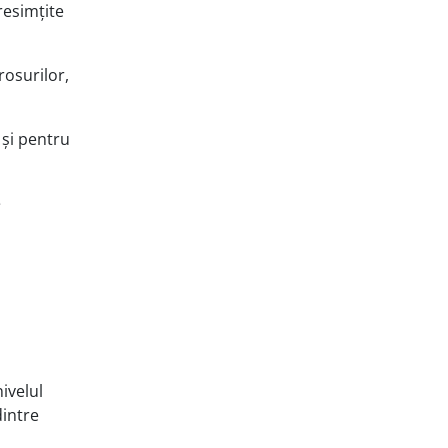
resimțite
rosurilor,
 și pentru
e
ivelul
dintre