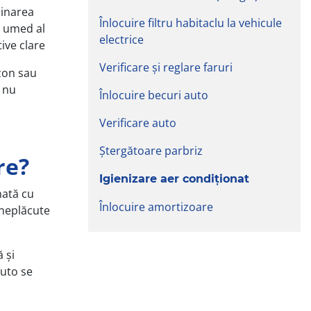
minarea
Înlocuire filtru habitaclu la vehicule
l umed al
electrice
tive clare
Verificare și reglare faruri
zon sau
, nu
Înlocuire becuri auto
Verificare auto
Ștergătoare parbriz
re?
Igienizare aer condiționat
nată cu
Înlocuire amortizoare
 neplăcute
 și
auto se