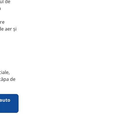
mul de
a
are
de aer și
iale,
scăpa de
 auto