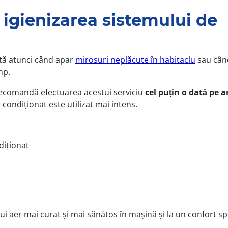
igienizarea sistemului de
ată atunci când apar
mirosuri neplăcute în habitaclu
sau cân
mp.
 recomandă efectuarea acestui serviciu
cel puțin o dată pe a
condiționat este utilizat mai intens.
diționat
i aer mai curat și mai sănătos în mașină și la un confort spo