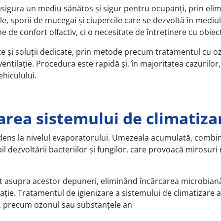
a asigura un mediu sănătos și sigur pentru ocupanți, prin eli
ile, sporii de mucegai și ciupercile care se dezvoltă în mediu
 de confort olfactiv, ci o necesitate de întreținere cu obiec
te și soluții dedicate, prin metode precum tratamentul cu o
entilație. Procedura este rapidă și, în majoritatea cazurilor
hiculului.
area sistemului de climatiza
ndens la nivelul evaporatorului. Umezeala acumulată, combi
il dezvoltării bacteriilor și fungilor, care provoacă mirosuri
ct asupra acestor depuneri, eliminând încărcarea microbiană
lație. Tratamentul de igienizare a sistemului de climatizare 
le, precum ozonul sau substanțele an