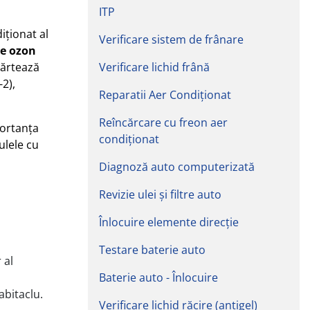
ITP
iționat al
Verificare sistem de frânare
de ozon
părtează
Verificare lichid frână
2),
Reparatii Aer Condiționat
Reîncărcare cu freon aer
portanța
condiționat
ulele cu
Diagnoză auto computerizată
Revizie ulei şi filtre auto
Înlocuire elemente direcție
Testare baterie auto
 al
Baterie auto - Înlocuire
abitaclu.
Verificare lichid răcire (antigel)