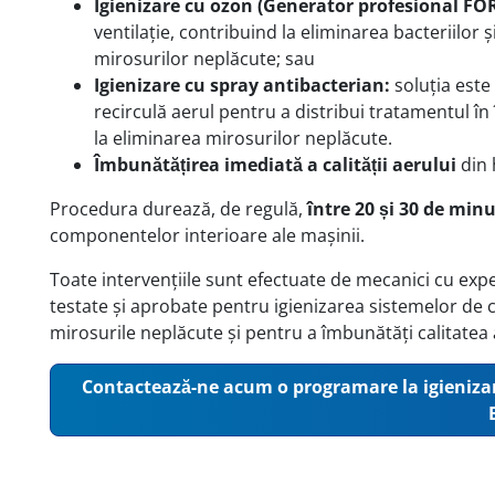
Igienizare cu ozon (Generator profesional FO
ventilație, contribuind la eliminarea bacteriilor
mirosurilor neplăcute; sau
Igienizare cu spray antibacterian:
soluția este 
recirculă aerul pentru a distribui tratamentul în 
la eliminarea mirosurilor neplăcute.
Îmbunătățirea imediată a calității aerului
din 
Procedura durează, de regulă,
între 20 și 30 de min
componentelor interioare ale mașinii.
Toate intervențiile sunt efectuate de mecanici cu exp
testate și aprobate pentru igienizarea sistemelor de c
mirosurile neplăcute și pentru a îmbunătăți calitatea a
Contactează-ne acum o programare la igienizare