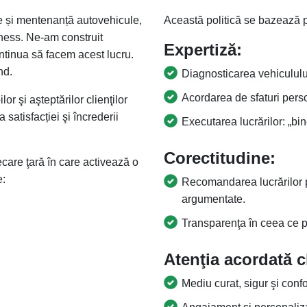
e și mentenanță autovehicule,
Această politică se bazează 
usiness. Ne-am construit
Expertiză:
ntinua să facem acest lucru.
nd.
Diagnosticarea vehicululu
Acordarea de sfaturi person
r şi aşteptărilor clienţilor
satisfacției şi încrederii
Executarea lucrărilor: „bi
Corectitudine:
care ţară în care activează o
e:
Recomandarea lucrărilor p
argumentate.
Transparenţa în ceea ce pri
Atenţia acordată cl
Mediu curat, sigur şi confo