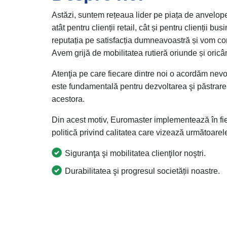
Astăzi, suntem rețeaua lider pe piața de anvelop
atât pentru clienții retail, cât și pentru clienții b
reputația pe satisfacția dumneavoastră și vom co
Avem grijă de mobilitatea rutieră oriunde și oricâ
Atenţia pe care fiecare dintre noi o acordăm nevoilo
este fundamentală pentru dezvoltarea şi păstrarea 
acestora.
Din acest motiv, Euromaster implementează în fie
politică privind calitatea care vizează următoarel
Siguranţa şi mobilitatea clienţilor noştri.
Durabilitatea şi progresul societății noastre.