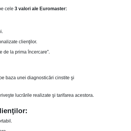
pe cele
3 valori ale Euromaster:
i.
alizate clienţilor.
ne de la prima încercare”.
e baza unei diagnosticări cinstite şi
veşte lucrările realizate şi tarifarea acestora.
ienţilor:
rtabil.