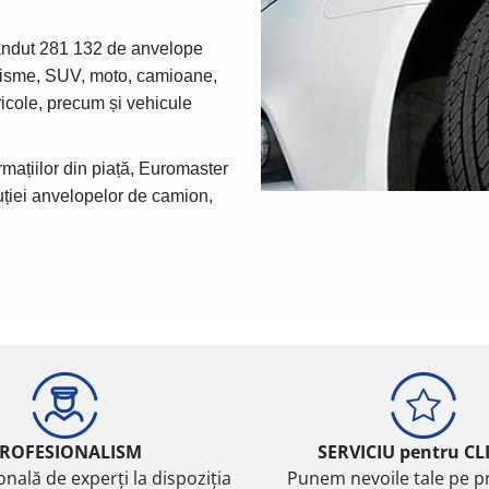
ândut
281 132
de anvelope
turisme, SUV, moto, camioane,
ricole, precum și vehicule
rmațiilor din piață, Euromaster
ibuției anvelopelor de camion,
ROFESIONALISM
SERVICIU pentru CL
onală de experți la dispoziția
Punem nevoile tale pe pr