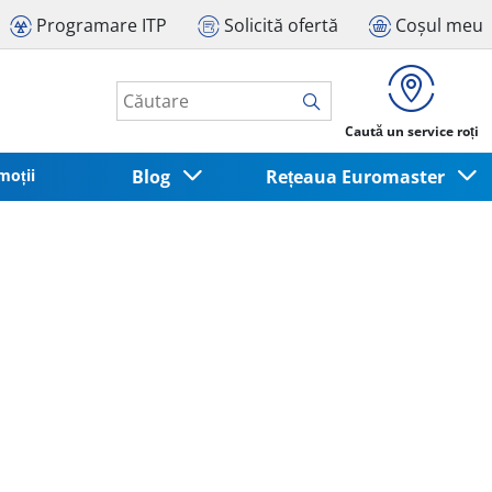
Programare ITP
Solicită ofertă
Coșul meu
Caută un service roți
moții
Blog
Rețeaua Euromaster