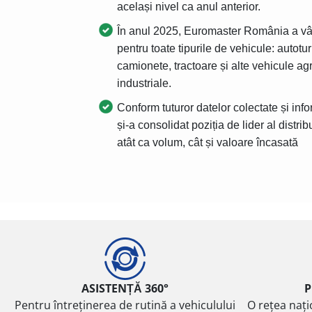
același nivel ca anul anterior.
În anul 2025, Euromaster România a v
pentru toate tipurile de vehicule: auto
camionete, tractoare și alte vehicule ag
industriale.
Conform tuturor datelor colectate și info
și-a consolidat poziția de lider al distr
atât ca volum, cât și valoare încasată
ASISTENȚĂ 360°
P
Pentru întreținerea de rutină a vehiculului
O rețea nați