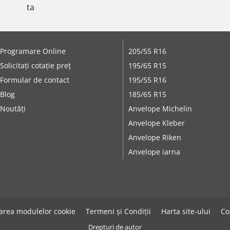
ta
Programare Online
205/55 R16
Solicitați cotație preț
195/65 R15
Formular de contact
195/55 R16
Blog
185/65 R15
Noutăți
Anvelope Michelin
Anvelope Kleber
Anvelope Riken
Anvelope iarna
zarea modulelor cookie
Termeni și Condiții
Harta site-ului
Co
Drepturi de autor