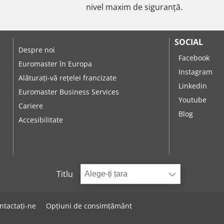
nivel maxim de siguranță.
SOCIAL
Despre noi
Facebook
Euromaster în Europa
Instagram
Alăturați-vă rețelei francizate
Linkedin
Euromaster Business Services
Youtube
Cariere
Blog
Accesibilitate
Titlu
Alege-ți țara
ntactați-ne
Opțiuni de consimțământ