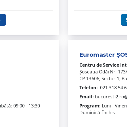
Euromaster ȘO
Centru de Service In
Șoseaua Odăi Nr. 173
CP 13606, Sector 1, B
Telefon:
021 318 54 6
Email:
bucuresti2.ro
mbătă: 09:00 - 13:30
Program:
Luni - Viner
Duminică: Închis