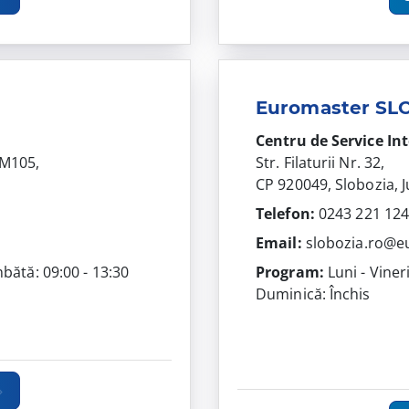
Euromaster SL
Centru de Service In
 KM105,
Str. Filaturii Nr. 32,
CP 920049, Slobozia, J
Telefon:
0243 221 12
Email:
slobozia.ro@e
mbătă: 09:00 - 13:30
Program:
Luni - Viner
Duminică: Închis