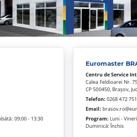
Euromaster B
Centru de Service In
Calea Feldioarei Nr. 7
CP 500450, Brașov, Ju
Telefon:
0268 472 75
Email:
brasov.ro@eu
mbătă: 09:00 - 13:30
Program:
Luni - Viner
Duminică: Închis