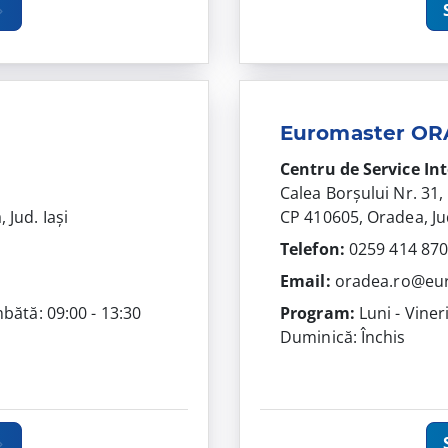
Euromaster O
Centru de Service In
Calea Borșului Nr. 3
 Jud. Iași
CP 410605, Oradea, Ju
Telefon:
0259 414 87
Email:
oradea.ro@eu
mbătă: 09:00 - 13:30
Program:
Luni - Viner
Duminică: Închis