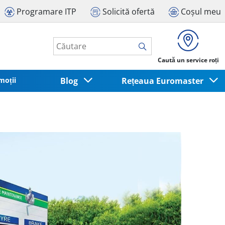
Programare ITP
Solicită ofertă
Coșul meu
Caută un service roți
moții
Blog
Rețeaua Euromaster