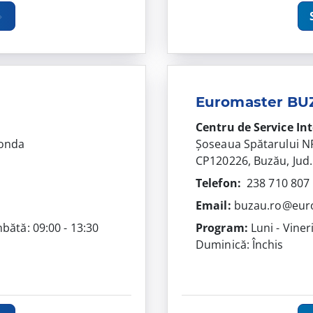
Euromaster BU
Centru de Service In
Honda
Șoseaua Spătarului N
CP120226, Buzău, Jud
Telefon:
238 710 807
Email:
buzau.ro@eur
mbătă: 09:00 - 13:30
Program:
Luni - Viner
Duminică: Închis