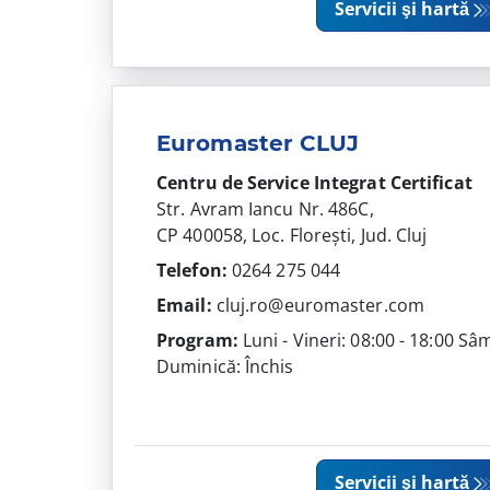
Servicii şi hartă
Euromaster CLUJ
Centru de Service Integrat
Certificat
Str. Avram Iancu Nr. 486C,
CP 400058, Loc. Florești, Jud. Cluj
Telefon:
0264 275 044
Email:
cluj.ro@euromaster.com
Program:
Luni - Vineri: 08:00 - 18:00 Sâ
Duminică: Închis
Servicii şi hartă