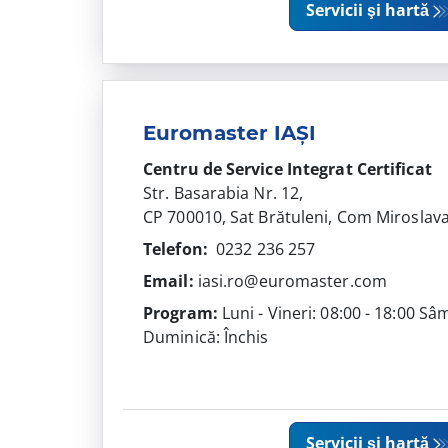
Servicii şi hartă
Euromaster IAȘI
Centru de Service Integrat
Certificat
Str. Basarabia Nr. 12,
CP 700010, Sat Brătuleni, Com Miroslava,
Telefon:
0232 236 257
Email:
iasi.ro@euromaster.com
Program:
Luni - Vineri: 08:00 - 18:00 Sâ
Duminică: Închis
Servicii şi hartă