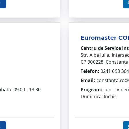
Euromaster C
Centru de Service In
Str. Alba Iulia, Interse
CP 900228, Constanța,
Telefon:
0241 693 36
Email:
constanța.ro
mbătă: 09:00 - 13:30
Program:
Luni - Viner
Duminică: Închis