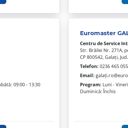
Euromaster GA
Centru de Service In
Str. Brăilei Nr. 271A,
CP 800542, Galați, Jud.
Telefon:
0236 465 05
Email:
galați.ro@eur
mbătă: 09:00 - 13:30
Program:
Luni - Viner
Duminică: Închis