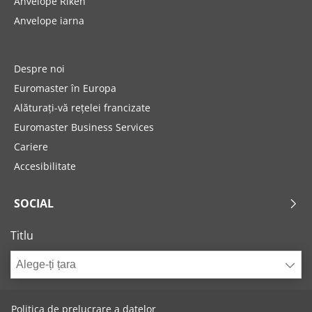
Anvelope Riken
Anvelope iarna
Despre noi
Euromaster în Europa
Alăturați-vă rețelei francizate
Euromaster Business Services
Cariere
Accesibilitate
SOCIAL
Titlu
Alege-ți țara
Politica de prelucrare a datelor