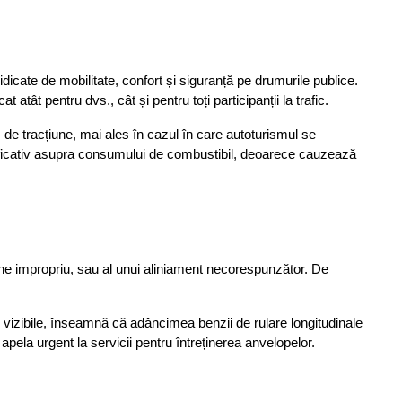
icate de mobilitate, confort și siguranță pe drumurile publice. 
atât pentru dvs., cât și pentru toți participanții la trafic. 
 de tracțiune, mai ales în cazul în care autoturismul se 
ficativ asupra consumului de combustibil, deoarece cauzează 
une impropriu, sau al unui aliniament necorespunzător. De 
 vizibile, înseamnă că adâncimea benzii de rulare longitudinale 
ela urgent la servicii pentru întreținerea anvelopelor.