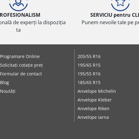
ROFESIONALISM
SERVICIU pentru CL
onală de experți la dispoziția
Punem nevoile tale pe pr
ta
Programare Online
205/55 R16
Solicitați cotație preț
195/65 R15
Formular de contact
195/55 R16
Blog
185/65 R15
Noutăți
Anvelope Michelin
Anvelope Kleber
Anvelope Riken
Anvelope iarna