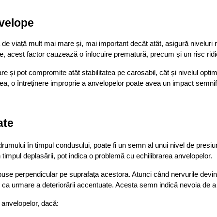
nvelope
 viață mult mai mare și, mai important decât atât, asigură niveluri rid
te, acest factor cauzează o înlocuire prematură, precum și un risc ridicat 
e și pot compromite atât stabilitatea pe carosabil, cât și nivelul optim
a, o întreținere improprie a anvelopelor poate avea un impact semni
te 
drumului în timpul condusului, poate fi un semn al unui nivel de presi
n timpul deplasării, pot indica o problemă cu echilibrarea anvelopelor. 
spuse perpendicular pe suprafața acestora. Atunci când nervurile devin
 ca urmare a deteriorării accentuate. Acesta semn indică nevoia de a ap
anvelopelor, dacă: