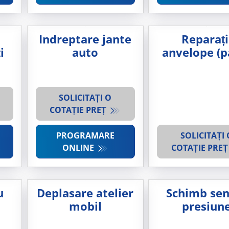
Indreptare jante
Reparați
i
auto
anvelope (p
SOLICITAȚI O
COTAȚIE PREȚ
PROGRAMARE
SOLICITAȚI 
ONLINE
COTAȚIE PRE
u
Deplasare atelier
Schimb sen
mobil
presiun