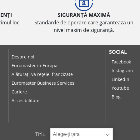
IENȚI
SIGURANȚĂ MAXIMĂ
imul loc.
Standarde de operare care garantează un
nivel maxim de siguranță.
SOCIAL
Despre noi
Facebook
Euromaster în Europa
Instagram
Alăturați-vă rețelei francizate
Linkedin
Euromaster Business Services
Youtube
Cariere
Blog
Accesibilitate
Titlu
Alege-ți țara