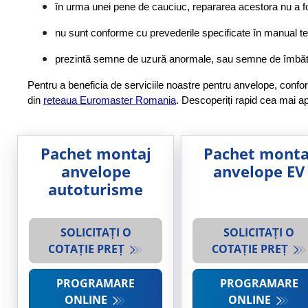
în urma unei pene de cauciuc, repararea acestora nu a fos
nu sunt conforme cu prevederile specificate în manual teh
prezintă semne de uzură anormale, sau semne de îmbătrân
Pentru a beneficia de serviciile noastre pentru anvelope, conform
din
reteaua Euromaster Romania
. Descoperiți rapid cea mai ap
Pachet montaj
Pachet monta
anvelope
anvelope EV
autoturisme
SOLICITAȚI O
SOLICITAȚI O
COTAȚIE PREȚ
COTAȚIE PREȚ
PROGRAMARE
PROGRAMARE
ONLINE
ONLINE