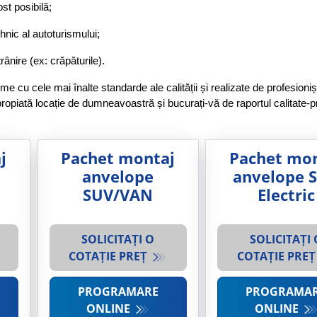
t posibilă; 
nic al autoturismului;
ire (ex: crăpăturile). 
e cu cele mai înalte standarde ale calității și realizate de profesioniș
ropiată locație de dumneavoastră și bucurați-vă de raportul calitate-pr
j
Pachet montaj
Pachet mon
anvelope
anvelope 
SUV/VAN
Electric
SOLICITAȚI O
SOLICITAȚI 
COTAȚIE PREȚ
COTAȚIE PRE
PROGRAMARE
PROGRAMA
ONLINE
ONLINE