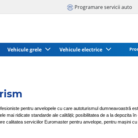
Programare servicii auto
Vehicule grele
Vehicule electrice
Pro
urism
ofesioniste pentru anvelopele cu care autoturismul dumneavoastră est
e mai ridicate standarde ale calității; posibilitatea de a la depozita î
spre calitatea serviciilor Euromaster pentru anvelope, pentru mașini cu