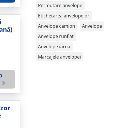
Permutare anvelope
Etichetarea anvelopelor
i
Anvelope camion
Anvelope
ană)
Anvelope runflat
Anvelope iarna
Marcajele anvelopei
O
Ț
zor
e