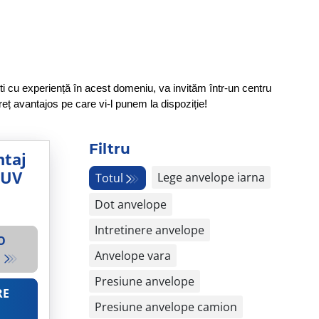
ti cu experiență în acest domeniu, va invităm într-un centru 
eț avantajos pe care vi-l punem la dispoziție! 
Filtru
taj
SUV
Lege anvelope iarna
Totul
Dot anvelope
Intretinere anvelope
O
Anvelope vara
Ț
Presiune anvelope
RE
Presiune anvelope camion