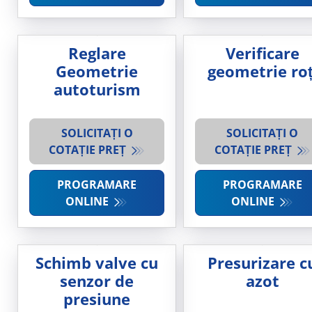
Reglare
Verificare
Geometrie
geometrie roț
autoturism
SOLICITAȚI O
SOLICITAȚI O
COTAȚIE PREȚ
COTAȚIE PREȚ
PROGRAMARE
PROGRAMARE
ONLINE
ONLINE
Schimb valve cu
Presurizare c
senzor de
azot
presiune