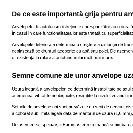
De ce este importantă grija pentru a
Anvelopele de autoturism întreținute corespunzător au o durată de
În cazul în care funcționalitatea lor este tratată cu superficialita
Anvelopele deteriorate determină o creștere a distanței de frânar
deplasează pe drumuri acoperite cu apă sau polei. De asemene
o rezistență la rulare a autoturismului mult mai mare. 
Semne comune ale unor anvelope uza
Uzura inegală a anvelopelor, ce determină instabilitate pe axul 
asemenea, vibrațiile neobișnuite, resimțite la nivelul volanului î
Seturile de anvelope noi sunt prevăzute cu serii de nervuri, di
a coborât sub limita legală dată de martorul de uzură (1,6 mm),
De asemenea, specialiștii Euromaster recomandă schimbarea 