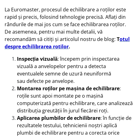
La Euromaster, procesul de echilibrare a roților este
rapid și precis, folosind tehnologie precisă. Aflați din
rândurile de mai jos cum se face echilibrarea roților.
De asemenea, pentru mai multe detalii, vă
recomandăm să citiți și articolul nostru de blog:
T
otul
despre echilibrarea rotilor
.
Inspecția vizuală
: începem prin inspectarea
vizuală a anvelopelor pentru a detecta
eventualele semne de uzură neuniformă
sau defecte pe anvelope.
Montarea roților pe mașina de echilibrare
:
roțile sunt apoi montate pe o mașină
computerizată pentru echilibrare, care analizează
distribuția greutății în jurul fiecărei roți.
Aplicarea plumbilor de echilibrare
: în funcție de
rezultatele testului, tehnicienii noștri aplică
plumbi de echilibrare pentru a corecta orice