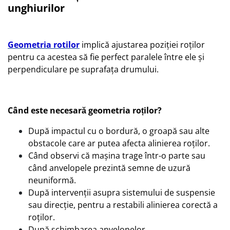
unghiurilor
Geometria rotilor
implică ajustarea poziției roților
pentru ca acestea să fie perfect paralele între ele și
perpendiculare pe suprafața drumului.
Când este necesară geometria roților?
După impactul cu o bordură, o groapă sau alte
obstacole care ar putea afecta alinierea roților.
Când observi că mașina trage într-o parte sau
când anvelopele prezintă semne de uzură
neuniformă.
După intervenții asupra sistemului de suspensie
sau direcție, pentru a restabili alinierea corectă a
roților.
După schimbarea anvelopelor.