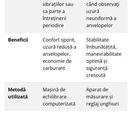
vibrațiilor sau
când observați
ca parte a
uzură
întreținerii
neuniformă a
periodice
anvelopelor
Beneficii
Confort sporit,
Stabilitate
uzură redusă a
îmbunătățită,
anvelopelor,
manevrabilitate
economie de
optimă și
carburant
siguranță
crescută
Metodă
Mașină de
Aparat de
utilizată
echilibrare
măsurare și
computerizată
reglaj unghiuri