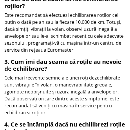
roților?
Este recomandat să efectuezi echilibrarea roților cel
puțin o dată pe an sau la fiecare 10.000 de km. Totuși,
dacă simțiți vibrații la volan, observi uzură inegală a
anvelopelor sau le-ai schimbat recent cu cele adecvate
sezonului, programați-vă cu mașina într-un centru de
service din rețeaua Euromaster.
3. Cum îmi dau seama că roțile au nevoie
de echilibrare?
Cele mai frecvente semne ale unei roți dezechilibrate
sunt vibrațiile în volan, o manevrabilitate greoaie,
zgomote neobișnuite și uzura inegală a anvelopelor.
Dacă observați oricare dintre aceste simptome, este
recomandat să veniți cu mașina în service pentru
echilibrarea roților.
4. Ce se întâmplă dacă nu echilibrezi roțile