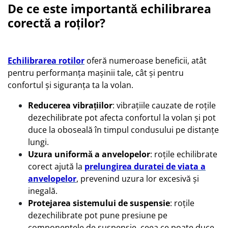
De ce este importantă echilibrarea
corectă a roților?
Echilibrarea rotilor
oferă numeroase beneficii, atât
pentru performanța mașinii tale, cât și pentru
confortul și siguranța ta la volan.
Reducerea vibrațiilor
: vibrațiile cauzate de roțile
dezechilibrate pot afecta confortul la volan și pot
duce la oboseală în timpul condusului pe distanțe
lungi.
Uzura uniformă a anvelopelor
: roțile echilibrate
corect ajută la
prelungirea duratei de viata a
anvelopelor
, prevenind uzura lor excesivă și
inegală.
Protejarea sistemului de suspensie
: roțile
dezechilibrate pot pune presiune pe
componentele de suspensie, ceea ce poate duce