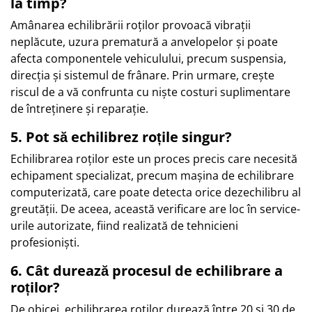
la timp?
Amânarea echilibrării roților provoacă vibrații
neplăcute, uzura prematură a anvelopelor și poate
afecta componentele vehiculului, precum suspensia,
direcția și sistemul de frânare. Prin urmare, crește
riscul de a vă confrunta cu niște costuri suplimentare
de întreținere și reparație.
5. Pot să echilibrez roțile singur?
Echilibrarea roților este un proces precis care necesită
echipament specializat, precum mașina de echilibrare
computerizată, care poate detecta orice dezechilibru al
greutății. De aceea, această verificare are loc în service-
urile autorizate, fiind realizată de tehnicieni
profesioniști.
6. Cât durează procesul de echilibrare a
roților?
De obicei, echilibrarea roților durează între 20 și 30 de