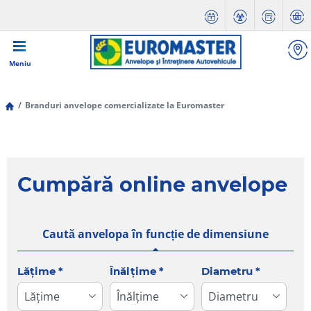
Meniu
Branduri anvelope comercializate la Euromaster
Cumpără online anvelope
Caută anvelopa în funcție de dimensiune
Tab updated: Caută anvelopa în funcție de dimensiune
Lățime
*
Înălțime
*
Diametru
*