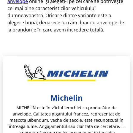
anvelope
online și alegeți-l pe cel care se potrivește
cel mai bine caracteristicilor vehiculului
dumneavoastră. Oricare dintre variante este o
alegere bună, deoarece lucrăm doar cu anvelope de
la brandurile în care avem încredere totală.
Michelin
MICHELIN este în vârful ierarhiei ca producător de
anvelope. Calitatea gigantului francez, reprezentat de
mascota Bibendum, veche de secole, este recunoscută în
întreaga lume. Angajamentul său clar față de cercetare, i-
a permis să ocupe un loc proeminent în inovația