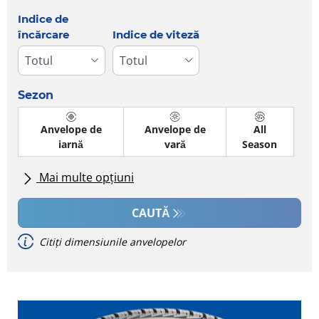
Indice de
încărcare
Indice de viteză
Sezon
Anvelope de
Anvelope de
All
iarnă
vară
Season
Mai multe opțiuni
Toate mărcile
CAUTĂ
Citiți dimensiunile anvelopelor
Tip autovehicul
Anvelope cu cameră de aer