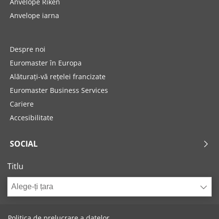
Anvelope Riken
Anvelope iarna
Despre noi
Euromaster în Europa
Alăturați-vă rețelei francizate
Euromaster Business Services
Cariere
Accesibilitate
SOCIAL
Titlu
Alege-ți țara
Politica de prelucrare a datelor