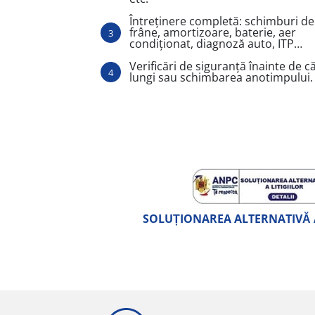
Întreținere completă: schimburi de 
frâne, amortizoare, baterie, aer
condiționat, diagnoză auto, ITP…
Verificări de siguranță înainte de că
lungi sau schimbarea anotimpului.
SOLUȚIONAREA ALTERNATIVĂ A