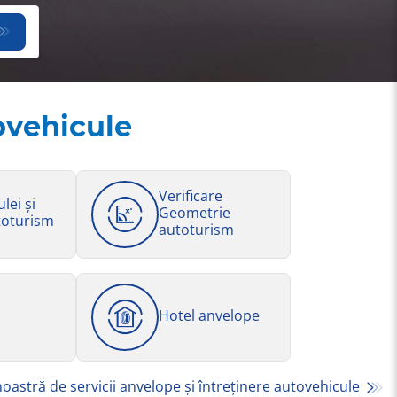
ovehicule
Verificare
lei și
Geometrie
utoturism
autoturism
Hotel anvelope
astră de servicii anvelope și întreținere autovehicule