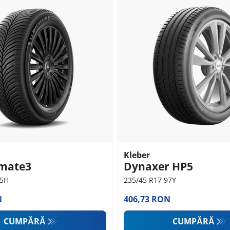
Kleber
imate3
Dynaxer HP5
95H
235/45 R17 97Y
N
406,73 RON
CUMPĂRĂ
CUMPĂRĂ