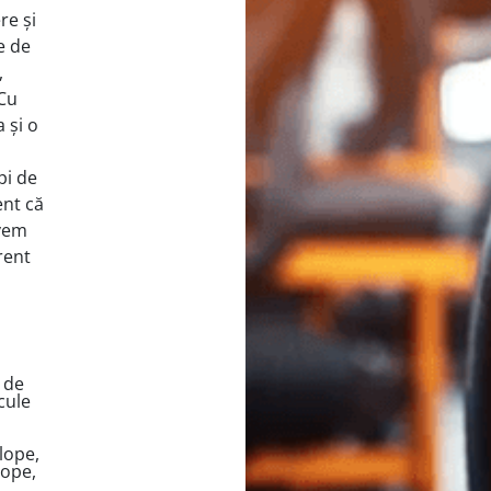
re și
e de
,
 Cu
 și o
pi de
ent că
avem
rent
 de
cule
lope,
lope,