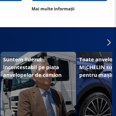
Mai multe informații
Suntem liderul
Toate anvelop
incontestabil pe piața
MICHELIN sunt
anvelopelor de camion
pentru mașini 