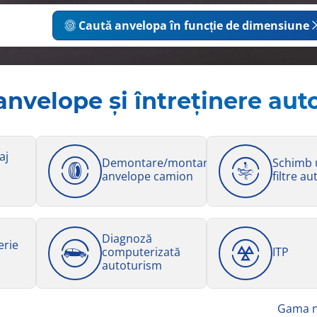
Caută anvelopa în funcție de dimensiune
anvelope și întreținere aut
aj
Demontare/montare
Schimb u
anvelope camion
filtre a
Diagnoză
erie
computerizată
ITP
autoturism
Gama no