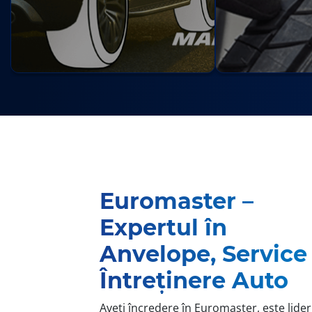
Euromaster –
Expertul în
Anvelope, Service 
Întreținere Auto
Aveți încredere în Euromaster, este lider