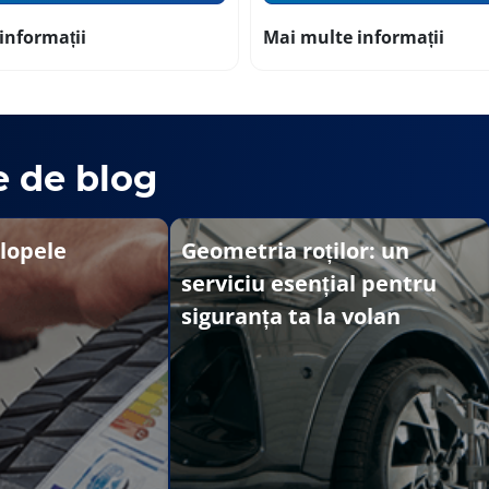
informații
Mai multe informații
e de blog
lopele
Geometria roților: un
serviciu esențial pentru
siguranța ta la volan