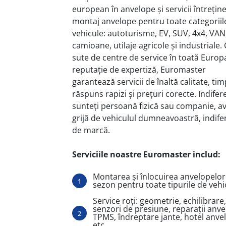
european în anvelope și servicii întreține
montaj anvelope pentru toate categoriil
vehicule: autoturisme, EV, SUV, 4x4, VAN
camioane, utilaje agricole și industriale.
sute de centre de service în toată Europa
reputație de expertiză, Euromaster
garantează servicii de înaltă calitate, tim
răspuns rapizi și prețuri corecte. Indifer
sunteți persoană fizică sau companie, 
grijă de vehiculul dumneavoastră, indife
de marcă.
Serviciile noastre Euromaster includ:
Montarea și înlocuirea anvelopelor
sezon pentru toate tipurile de vehi
Service roți: geometrie, echilibrare,
senzori de presiune, reparații anve
TPMS, îndreptare jante, hotel anve
etc.