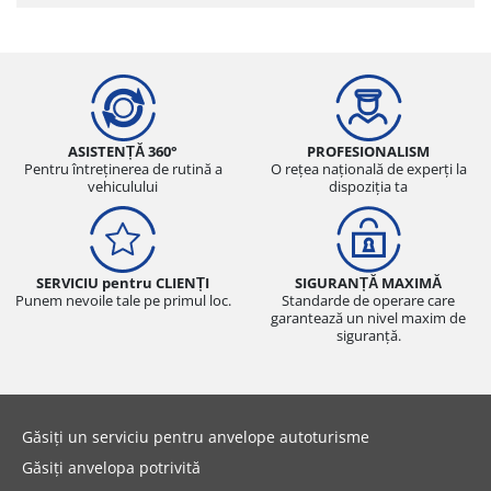
ASISTENȚĂ 360°
PROFESIONALISM
Pentru întreținerea de rutină a
O rețea națională de experți la
vehiculului
dispoziția ta
SERVICIU pentru CLIENȚI
SIGURANȚĂ MAXIMĂ
Punem nevoile tale pe primul loc.
Standarde de operare care
garantează un nivel maxim de
siguranță.
Găsiți un serviciu pentru anvelope autoturisme
Găsiți anvelopa potrivită