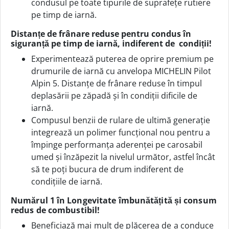
condusul pe toate tipurile de suprafețe rutiere
pe timp de iarnă.
Distanțe de frânare reduse pentru condus în
siguranță pe timp de iarnă, indiferent de condiții!
Experimentează puterea de oprire premium pe
drumurile de iarnă cu anvelopa MICHELIN Pilot
Alpin 5. Distanțe de frânare reduse în timpul
deplasării pe zăpadă și în condiții dificile de
iarnă.
Compusul benzii de rulare de ultimă generație
integrează un polimer funcțional nou pentru a
împinge performanța aderenței pe carosabil
umed și înzăpezit la nivelul următor, astfel încât
să te poți bucura de drum indiferent de
condițiile de iarnă.
Numărul 1 în Longevitate îmbunătățită și consum
redus de combustibil!
Beneficiază mai mult de plăcerea de a conduce