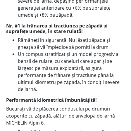
severe de iarnă, depășind performanțele
generației anterioare cu +6% pe suprafețe
umede și +8% pe zăpadă.
Nr. #1 la frânarea și tracțiunea pe zăpadă și
suprafețe umede, în stare rulată!
Rămâneți în siguranță. Nu lăsați zăpada și
gheața să vă împiedice să porniți la drum.
Un compus stratificat și un model progresiv al
benzii de rulare, cu caneluri care apar și se
lărgesc pe măsura exploatării, asigură
performanțe de frânare și tracțiune până la
ultimul kilometru pe zăpadă, în condiții severe
de iarnă.
Performantă kilometrică îmbunătățită!
Bucurați-vă de plăcerea condusului pe drumuri
acoperite cu zăpadă, alături de anvelopa de iarnă
MICHELIN Alpin 6.