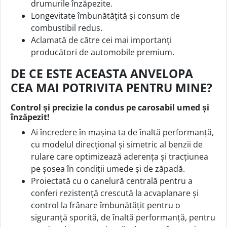
drumurile înzăpezite.
Longevitate îmbunătățită și consum de
combustibil redus.
Aclamată de către cei mai importanți
producători de automobile premium.
DE CE ESTE ACEASTA ANVELOPA
CEA MAI POTRIVITA PENTRU MINE?
Control și precizie la condus pe carosabil umed și
înzăpezit!
Ai încredere în mașina ta de înaltă performanță,
cu modelul direcțional și simetric al benzii de
rulare care optimizează aderența și tracțiunea
pe șosea în condiții umede și de zăpadă.
Proiectată cu o canelură centrală pentru a
conferi rezistență crescută la acvaplanare și
control la frânare îmbunătățit pentru o
siguranță sporită, de înaltă performanță, pentru