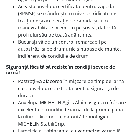
Această anvelopă certificată pentru zăpadă
(3PMSF) se mândrește cu niveluri ridicate de
tracțiune și accelerație pe zăpadă și cu o
manevrabilitate premium pe șosea, datorită
profilului său pe toată adâncimea.
Bucurați-vă de un control remarcabil pe
autostrăzi și pe drumurile sinuoase de munte,
indiferent de condițiile de drum.
Siguranță făcută să reziste în condiții severe de
iarnă!
Păstrați-vă afacerea în mișcare pe timp de iarnă
cu o anvelopă construită pentru siguranță de
durată.
Anvelopa MICHELIN Agilis Alpin asigură o frânare
excelentă în condiții de iarnă, de la primul până
la ultimul kilometru, datorită tehnologiei
MICHELIN StabiliGrip.
Lamelele autoblocante, cu geometrie variabilă,