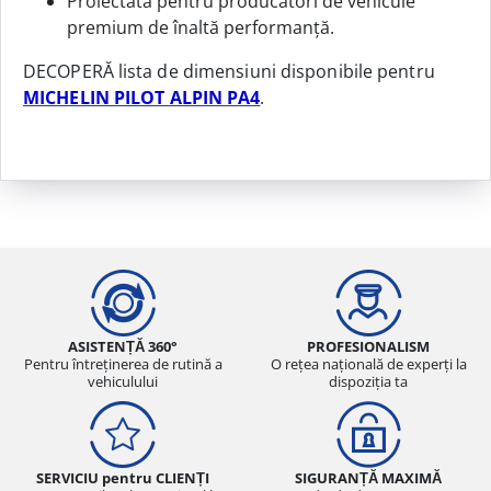
Proiectată pentru producători de vehicule
premium de înaltă performanță.
DECOPERĂ lista de dimensiuni disponibile pentru
MICHELIN PILOT ALPIN PA4
.
ASISTENȚĂ 360°
PROFESIONALISM
Pentru întreținerea de rutină a
O rețea națională de experți la
vehiculului
dispoziția ta
SERVICIU pentru CLIENȚI
SIGURANȚĂ MAXIMĂ