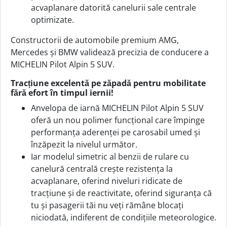
acvaplanare datorită canelurii sale centrale
optimizate.
Constructorii de automobile premium AMG,
Mercedes și BMW validează precizia de conducere a
MICHELIN Pilot Alpin 5 SUV.
Tracțiune excelentă pe zăpadă pentru mobilitate
fără efort în timpul iernii!
Anvelopa de iarnă MICHELIN Pilot Alpin 5 SUV
oferă un nou polimer funcțional care împinge
performanța aderenței pe carosabil umed și
înzăpezit la nivelul următor.
Iar modelul simetric al benzii de rulare cu
canelură centrală crește rezistența la
acvaplanare, oferind niveluri ridicate de
tracțiune și de reactivitate, oferind siguranța că
tu și pasagerii tăi nu veți rămâne blocați
niciodată, indiferent de condițiile meteorologice.