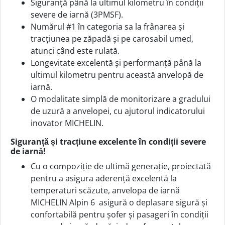
Siguranță până la ultimul kilometru în condiții
severe de iarnă (3PMSF).
Numărul #1 în categoria sa la frânarea și
tracțiunea pe zăpadă și pe carosabil umed,
atunci când este rulată.
Longevitate excelentă și performanță până la
ultimul kilometru pentru această anvelopă de
iarnă.
O modalitate simplă de monitorizare a gradului
de uzură a anvelopei, cu ajutorul indicatorului
inovator MICHELIN.
Siguranță și tracțiune excelente în condiții severe
de iarnă!
Cu o compoziție de ultimă generație, proiectată
pentru a asigura aderență excelentă la
temperaturi scăzute, anvelopa de iarnă
MICHELIN Alpin 6 asigură o deplasare sigură și
confortabilă pentru șofer și pasageri în condiții