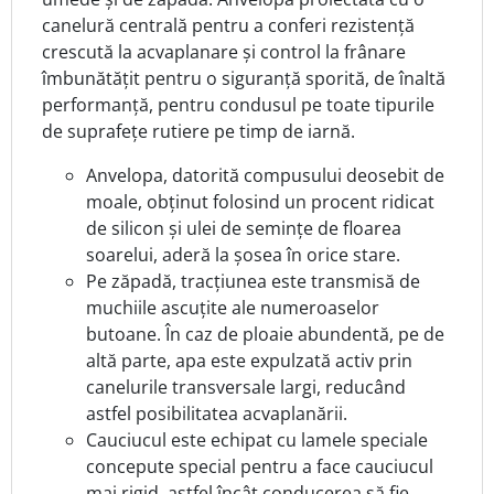
canelură centrală pentru a conferi rezistență
crescută la acvaplanare și control la frânare
îmbunătățit pentru o siguranță sporită, de înaltă
performanță, pentru condusul pe toate tipurile
de suprafețe rutiere pe timp de iarnă.
Anvelopa, datorită compusului deosebit de
moale, obținut folosind un procent ridicat
de silicon și ulei de semințe de floarea
soarelui, aderă la șosea în orice stare.
Pe zăpadă, tracțiunea este transmisă de
muchiile ascuțite ale numeroaselor
butoane. În caz de ploaie abundentă, pe de
altă parte, apa este expulzată activ prin
canelurile transversale largi, reducând
astfel posibilitatea acvaplanării.
Cauciucul este echipat cu lamele speciale
concepute special pentru a face cauciucul
mai rigid, astfel încât conducerea să fie