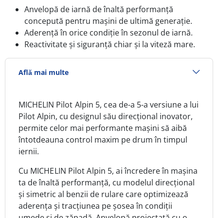
Anvelopă de iarnă de înaltă performanță
concepută pentru mașini de ultimă generație.
Aderență în orice condiție în sezonul de iarnă.
Reactivitate și siguranță chiar și la viteză mare.
Află mai multe
MICHELIN
Pilot Alpin 5, c
ea de-a 5-a versiune a lui
Pilot Alpin, cu designul său direcțional inovator,
permite celor mai performante mașini să aibă
întotdeauna control maxim pe drum în timpul
iernii.
Cu
MICHELIN Pilot Alpin 5, a
i încredere în mașina
ta de înaltă performanță, cu modelul direcțional
și simetric al benzii de rulare care optimizează
aderența și tracțiunea pe șosea în condiții
umede și de zăpadă. Anvelopă proiectată cu o