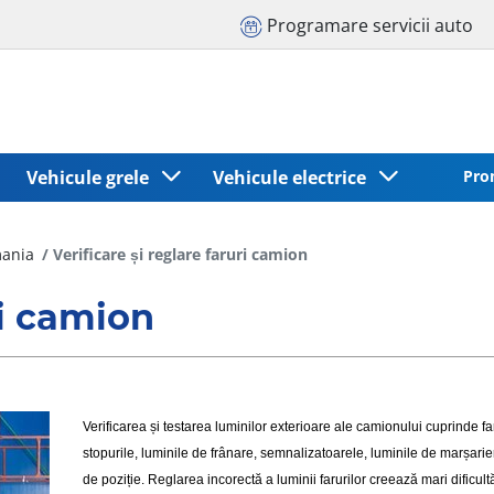
Programare servicii auto
Vehicule grele
Vehicule electrice
Pro
mania
Verificare și reglare faruri camion
ri camion
Verificarea și testarea luminilor exterioare ale camionului cuprinde far
stopurile, luminile de frânare, semnalizatoarele, luminile de marșarier
de poziție. Reglarea incorectă a luminii farurilor creează mari dificultă