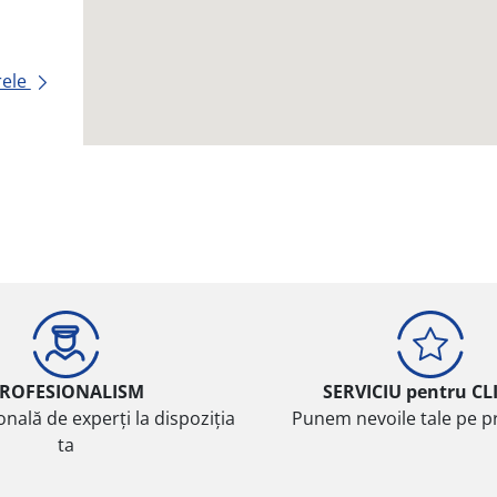
rele
ROFESIONALISM
SERVICIU pentru CL
onală de experți la dispoziția
Punem nevoile tale pe pr
ta