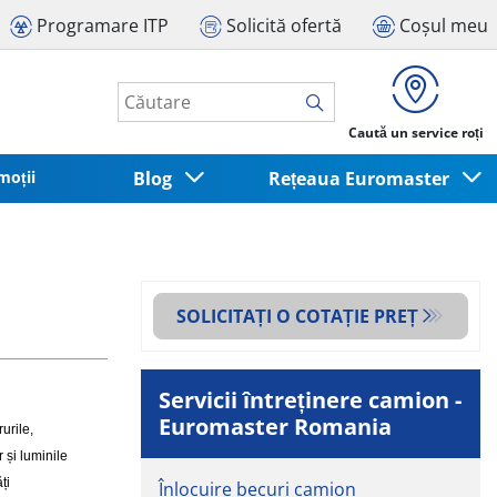
Programare ITP
Solicită ofertă
Coșul meu
Caută un service roți
moții
Blog
Rețeaua Euromaster
SOLICITAȚI O COTAȚIE PREȚ
Servicii întreținere camion -
Euromaster Romania
urile,
 și luminile
ți
Înlocuire becuri camion