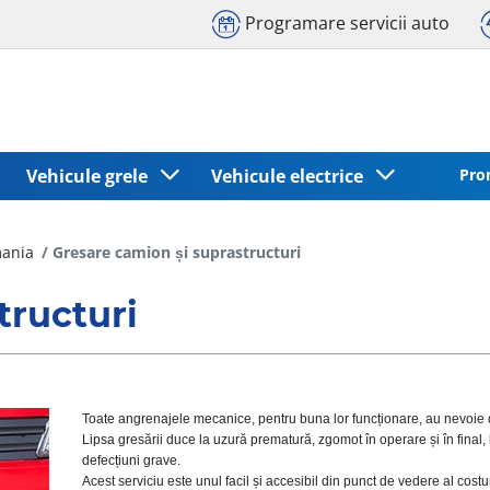
Programare servicii auto
Vehicule grele
Vehicule electrice
Pro
mania
Gresare camion și suprastructuri
tructuri
Toate angrenajele mecanice, pentru buna lor funcționare, au nevoie 
Lipsa gresării duce la uzură prematură, zgomot în operare și în final, 
defecțiuni grave.
Acest serviciu este unul facil și accesibil din punct de vedere al costur