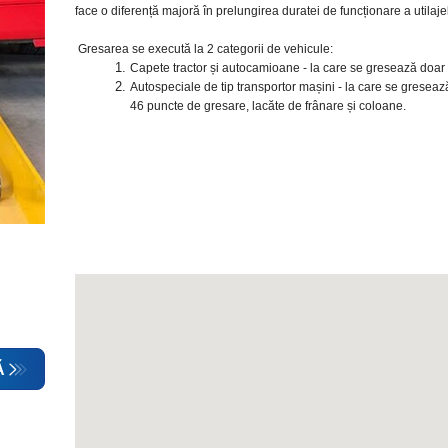
face o diferență majoră în prelungirea duratei de funcționare a utilajel
Gresarea se execută la 2 categorii de vehicule:
Capete tractor și autocamioane - la care se gresează doar 
Autospeciale de tip transportor mașini - la care se greseaz
46 puncte de gresare, lacăte de frânare și coloane.
Ă