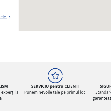
rele
LISM
SERVICIU pentru CLIENȚI
SIGU
 experți la
Punem nevoile tale pe primul loc.
Standar
ta
garanteaz