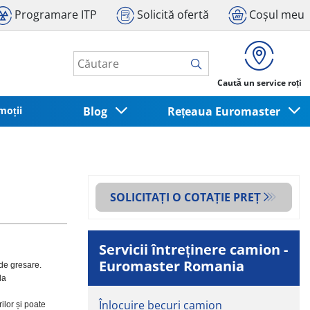
Programare ITP
Solicită ofertă
Coșul meu
Caută un service roți
moții
Blog
Rețeaua Euromaster
SOLICITAȚI O COTAȚIE PREȚ
Servicii întreținere camion -
Euromaster Romania
de gresare.
la
Înlocuire becuri camion
ilor și poate