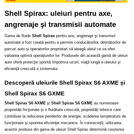
Shell Spirax: uleiuri pentru axe, 
angrenaje şi transmisii automate
Gama de fluide 
Shell Spirax
 pentru axe, angrenaje şi transmisii 
automate a fost creată pentru a permite conducătorilor, deținătorilor de 
parcuri auto şi operatorilor proprietari să aleagă uleiul ce va oferi 
valoarea optimă operațiunilor lor. Produsele din această gamă de uleiuri 
auto oferă protecţie sporită împotriva uzurii, viaţă lungă a uleiului şi 
eficienţă crescută a sistemului.
Descoperă uleiurile Shell Spirax S6 AXME și 
Shell Spirax S6 GXME
Shell Spirax S6 AXME
 şi 
Shell Spirax S6 GXME
 au numeroase 
proprietăți fricţionale şi o fluiditate crescută, proprietăți tehnice care 
contribuie la reducerea pierderilor de energie, scăderea temperaturii de 
funcţionare şi sporirea eficienţei mecanice. În consecință, utilizarea 
acestor produse din gama de uleiuri Shell Spirax determină creșterea 