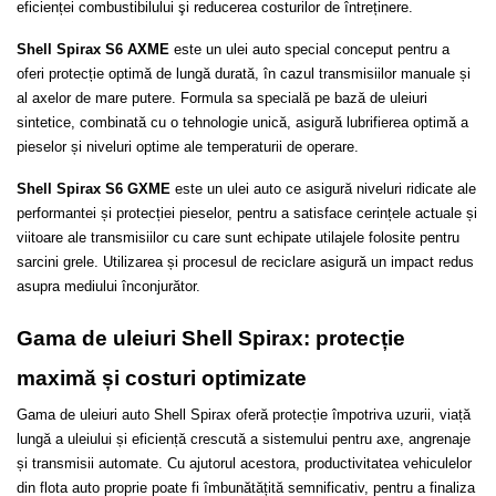
eficienței combustibilului şi reducerea costurilor de întreținere.
Shell Spirax S6 AXME 
este un ulei auto special conceput pentru a 
oferi protecție optimă de lungă durată, în cazul transmisiilor manuale și 
al axelor de mare putere. Formula sa specială pe bază de uleiuri 
sintetice, combinată cu o tehnologie unică, asigură lubrifierea optimă a 
pieselor și niveluri optime ale temperaturii de operare. 
Shell Spirax S6 GXME 
este un ulei auto ce asigură niveluri ridicate ale 
performantei și protecției pieselor, pentru a satisface cerințele actuale și 
viitoare ale transmisiilor cu care sunt echipate utilajele folosite pentru 
sarcini grele. Utilizarea și procesul de reciclare asigură un impact redus 
asupra mediului înconjurător. 
Gama de uleiuri Shell Spirax: protecție 
maximă și costuri optimizate
Gama de uleiuri auto Shell Spirax oferă protecție împotriva uzurii, viață 
lungă a uleiului și eficiență crescută a sistemului pentru axe, angrenaje 
și transmisii automate. Cu ajutorul acestora, productivitatea vehiculelor 
din flota auto proprie poate fi îmbunătățită semnificativ, pentru a finaliza 