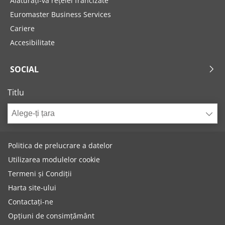
Alăturați-vă rețelei francizate
Euromaster Business Services
Cariere
Accesibilitate
SOCIAL
Titlu
Alege-ți țara
Politica de prelucrare a datelor
Utilizarea modulelor cookie
Termeni și Condiții
Harta site-ului
Contactați-ne
Opțiuni de consimțământ