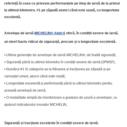
referință în ceea ce privește performanțele pe timp de iarnă de la primul
la ultimul kilometru. #1 pe zăpadă atunci când este uzată
, cu longevitate
excelentă
.
Anvelopa de iarnă
MICHELIN® Alpin 6
oferă, în condiții severe de iarnă,
un nivel foarte ridicat de siguranță, precum și o longevitate excelentă.
• Ultima generație de anvelope de iarnă MICHELIN
®
, de înaltă siguranță;
• Siguranță până la ultimul kilometru în condiții severe de iarnă
(3PMSF);
• Numărul #1 în categoria sa la frânarea și tracțiunea pe zăpadă și pe
carosabil umed, atunci când este rulată;
• Longevitate excelentă
și performanță până la ultimul kilometru
pentru
această anvelopă de iarnă;
• O modalitate simplă de monitorizare a gradului de uzură a anvelopei, cu
ajutorul indicatorului inovator MICHELIN;
Siguranță și tracțiune excelente în condiții severe de iarnă.