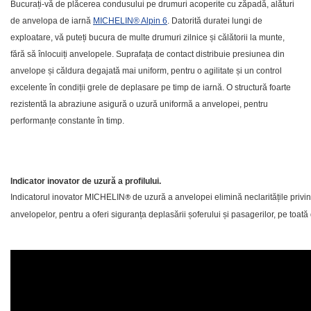
Bucurați-vă de plăcerea condusului pe drumuri acoperite cu zăpadă, alături
de anvelopa de iarnă
MICHELIN® Alpin 6
. Datorită duratei lungi de
exploatare, vă puteți bucura de multe drumuri zilnice și călătorii la munte,
fără să înlocuiți anvelopele. Suprafața de contact distribuie presiunea din
anvelope și căldura degajată mai uniform, pentru o agilitate și un control
excelente în condiții grele de deplasare pe timp de iarnă. O structură foarte
rezistentă la abraziune asigură o uzură uniformă a anvelopei, pentru
performanțe constante în timp
.
Indicator inovator de uzură a profilului.
Indicatorul inovator
MICHELIN
®
de uzură a anvelopei elimină neclaritățile privi
anvelopelor, pentru a oferi siguranța deplasării șoferului și pasagerilor, pe toată 