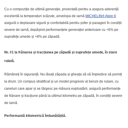
Cu o compoziție de ultimă generație, proiectată pentru a asigura aderență
excelentă la temperaturi scăzute, anvelopa de iarnă
MICHELIN® Alpin 6
asigură o deplasare sigură și confortabilă pentru șofer și pasageri în condiții
severe de iarnă, depășind performanțele generației anterioare cu +6% pe
suprafețe umede și +8% pe zăpadă.
Nr. #1 la frânarea și tracțiunea pe zăpadă și suprafețe umede, în stare
rulată.
Rămâneți în siguranță. Nu lăsați zăpada și gheața să vă împiedice să porniți
la drum. Un compus stratificat și un model progresiv al benzii de rulare, cu
caneluri care apar și se lărgesc pe măsura exploatării, asigură performanțe
de frânare și tracțiune până la ultimul kilometru pe
zăpadă, în condiții severe
de iarnă.
Performantă kilometrică îmbunătățită.