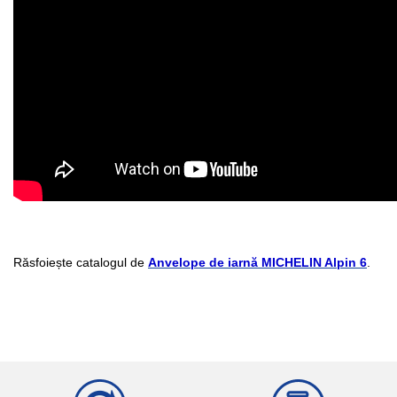
Răsfoiește catalogul de
Anvelope de iarnă MICHELIN Alpin 6
.