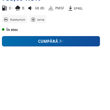
D
B
68 db
PMSF
EPREL
Autoturism
iarna
În stoc
CUMPĂRĂ