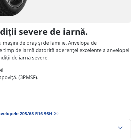
diții severe de iarnă.
 mașini de oraș și de familie. Anvelopa de
e timp de iarnă datorită aderenței excelente a anvelopei
diții de iarnă severe.
il.
lapoviță. (3PMSF).
velopele‎ 205/65 R16 95H