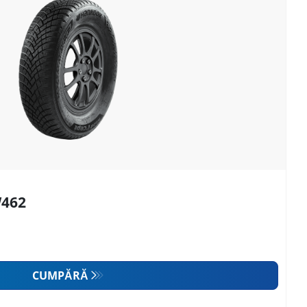
W462
CUMPĂRĂ