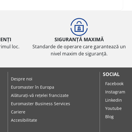
IENȚI
SIGURANȚĂ MAXIMĂ
imul loc.
Standarde de operare care garantează un
nivel maxim de siguranță.
SOCIAL
Despre noi
Facebook
Euromaster în Europa
Instagram
Alăturați-vă rețelei francizate
Linkedin
Euromaster Business Services
Youtube
Cariere
Blog
Accesibilitate