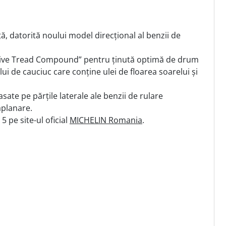
ță, datorită noului model direcțional al benzii de
tive Tread Compound” pentru ținută optimă de drum
i de cauciuc care conține ulei de floarea soarelui și
sate pe părțile laterale ale benzii de rulare
aplanare.
 pe site-ul oficial
MICHELIN Romania
.