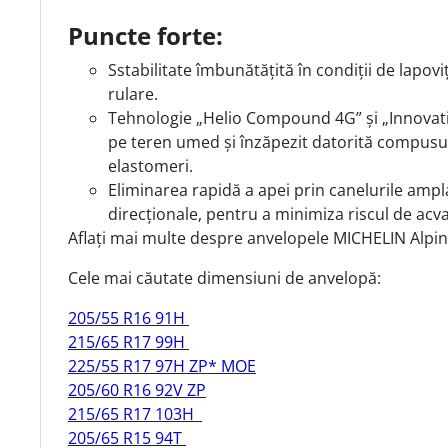
Puncte forte:
Sstabilitate îmbunătățită în condiții de lapovi
rulare.
Tehnologie „Helio Compound 4G” și „Innova
pe teren umed și înzăpezit datorită compusulu
elastomeri.
Eliminarea rapidă a apei prin canelurile ampla
direcționale, pentru a minimiza riscul de acv
Aflați mai multe despre anvelopele MICHELIN Alpin 5
Cele mai căutate dimensiuni de anvelopă:
205/55 R16 91H
215/65 R17 99H
225/55 R17 97H ZP* MOE
205/60 R16 92V ZP
215/65 R17 103H
205/65 R15 94T