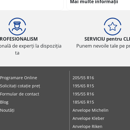
Mai multe informații
ROFESIONALISM
SERVICIU pentru CL
onală de experți la dispoziția
Punem nevoile tale pe pr
ta
Programare Online
205/55 R16
Solicitați cotație preț
195/65 R15
Formular de contact
195/55 R16
Blog
185/65 R15
Noutăți
Anvelope Michelin
Anvelope Kleber
Anvelope Riken