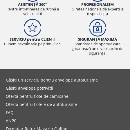
ASISTENȚĂ 360°
PROFESIONALISM
Pentru întreținerea de rutină a
O rețea națională de experți la
vehiculului
dispoziția ta
SERVICIU pentru CLIENȚI
SIGURANȚĂ MAXIMĂ
Punem nevoile tale pe primul loc.
Standarde de operare care
garantează un nivel maxim de
siguranță.
Găsiți un serviciu pentru anvelope autoturisme
Găsiți anvelopa potrivită
Ofertă pentru flote de camioane
Ofertă pentru flotele de autoturisme
FAQ
ANPC
Formular Retur Magazin Online