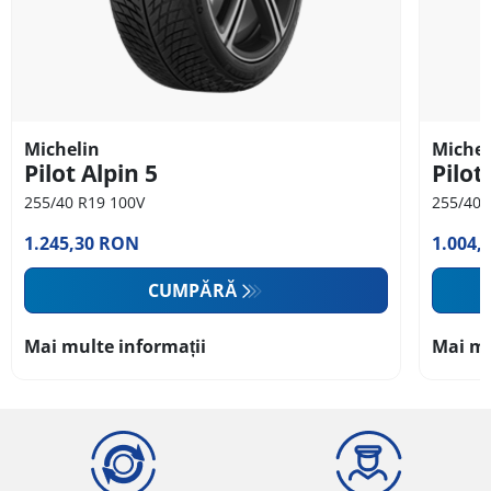
Michelin
Michel
Pilot Alpin 5
Pilot
255/40 R19 100V
255/40 
1.245,30 RON
1.004,
CUMPĂRĂ
Mai multe informații
Mai mu