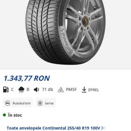
1.343,77 RON
C
B
71 db
PMSF
EPREL
Autoturism
iarna
În stoc
Toate anvelopele Continental 255/40 R19 100V