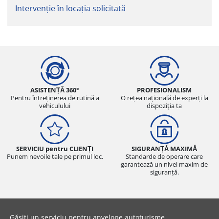
Intervenție în locația solicitată
ASISTENȚĂ 360°
PROFESIONALISM
Pentru întreținerea de rutină a
O rețea națională de experți la
vehiculului
dispoziția ta
SERVICIU pentru CLIENȚI
SIGURANȚĂ MAXIMĂ
Punem nevoile tale pe primul loc.
Standarde de operare care
garantează un nivel maxim de
siguranță.
Găsiți un serviciu pentru anvelope autoturisme