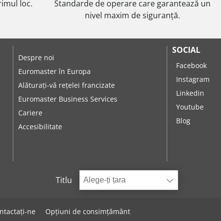
imul loc.
Standarde de operare care garantează un
nivel maxim de siguranță.
SOCIAL
Despre noi
Facebook
Euromaster în Europa
Instagram
Alăturați-vă rețelei francizate
Linkedin
Euromaster Business Services
Youtube
Cariere
Blog
Accesibilitate
Titlu
Alege-ți țara
ntactați-ne
Opțiuni de consimțământ