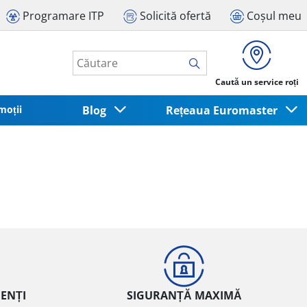
Programare ITP
Solicită ofertă
Coșul meu
Caută un service roți
moții
Blog
Rețeaua Euromaster
IENȚI
SIGURANȚĂ MAXIMĂ