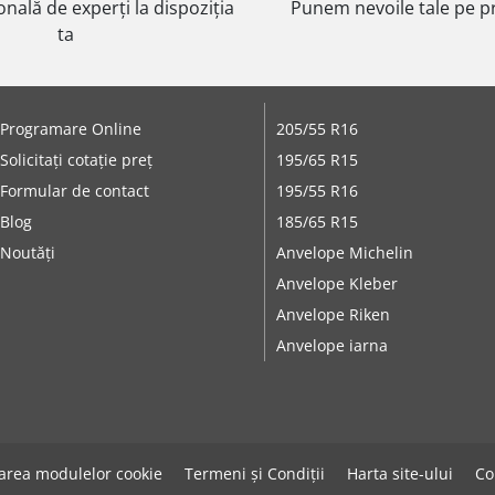
onală de experți la dispoziția
Punem nevoile tale pe pr
ta
Programare Online
205/55 R16
Solicitați cotație preț
195/65 R15
Formular de contact
195/55 R16
Blog
185/65 R15
Noutăți
Anvelope Michelin
Anvelope Kleber
Anvelope Riken
Anvelope iarna
zarea modulelor cookie
Termeni și Condiții
Harta site-ului
Co