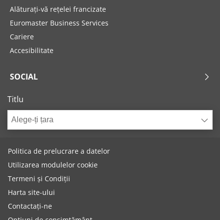
Alăturați-vă rețelei francizate
Euromaster Business Services
Cariere
Accesibilitate
SOCIAL
Titlu
Alege-ți țara
Politica de prelucrare a datelor
Utilizarea modulelor cookie
Termeni și Condiții
Harta site-ului
Contactați-ne
Opțiuni de consimțământ