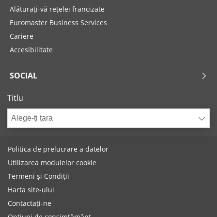
Alăturați-vă rețelei francizate
Euromaster Business Services
Cariere
Accesibilitate
SOCIAL
Titlu
Alege-ți țara
Politica de prelucrare a datelor
Utilizarea modulelor cookie
Termeni și Condiții
Harta site-ului
Contactați-ne
Opțiuni de consimțământ