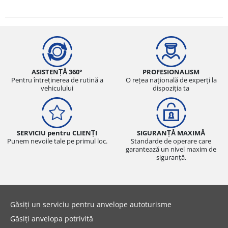
ASISTENȚĂ 360°
PROFESIONALISM
Pentru întreținerea de rutină a
O rețea națională de experți la
vehiculului
dispoziția ta
SERVICIU pentru CLIENȚI
SIGURANȚĂ MAXIMĂ
Punem nevoile tale pe primul loc.
Standarde de operare care
garantează un nivel maxim de
siguranță.
Găsiți un serviciu pentru anvelope autoturisme
Găsiți anvelopa potrivită