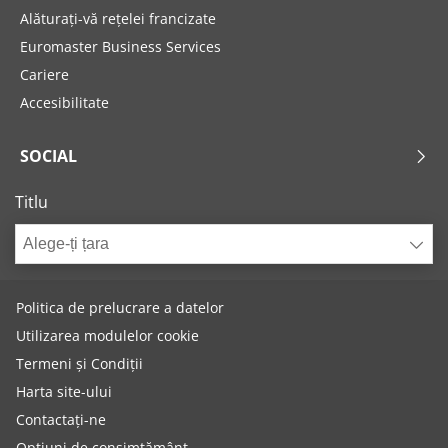
Alăturați-vă rețelei francizate
Euromaster Business Services
Cariere
Accesibilitate
SOCIAL
Titlu
Alege-ți țara
Politica de prelucrare a datelor
Utilizarea modulelor cookie
Termeni și Condiții
Harta site-ului
Contactați-ne
Opțiuni de consimțământ