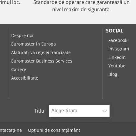
imul loc.
Standarde de operare care garantează un
nivel maxim de siguranță.
SOCIAL
Despre noi
Facebook
Euromaster în Europa
Instagram
Alăturați-vă rețelei francizate
Linkedin
Euromaster Business Services
Youtube
Cariere
Blog
Accesibilitate
Titlu
Alege-ți țara
ntactați-ne
Opțiuni de consimțământ