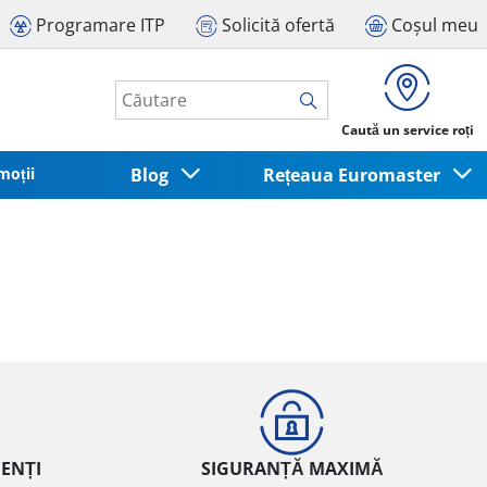
Programare ITP
Solicită ofertă
Coșul meu
Caută un service roți
moții
Blog
Rețeaua Euromaster
IENȚI
SIGURANȚĂ MAXIMĂ