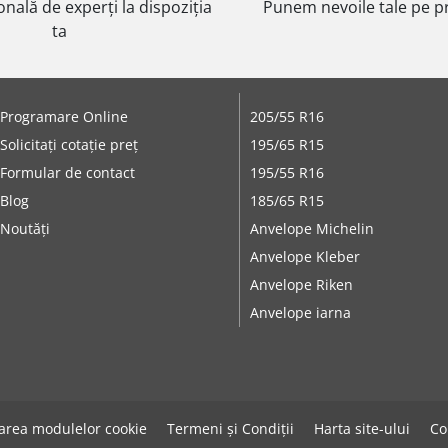
onală de experți la dispoziția
Punem nevoile tale pe pr
ta
Programare Online
205/55 R16
Solicitați cotație preț
195/65 R15
Formular de contact
195/55 R16
Blog
185/65 R15
Noutăți
Anvelope Michelin
Anvelope Kleber
Anvelope Riken
Anvelope iarna
zarea modulelor cookie
Termeni și Condiții
Harta site-ului
Co