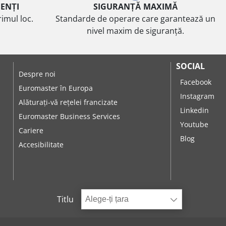
IENȚI
SIGURANȚĂ MAXIMĂ
imul loc.
Standarde de operare care garantează un
nivel maxim de siguranță.
SOCIAL
Despre noi
Facebook
Euromaster în Europa
Instagram
Alăturați-vă rețelei francizate
Linkedin
Euromaster Business Services
Youtube
Cariere
Blog
Accesibilitate
Titlu
Alege-ți țara