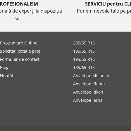
ROFESIONALISM
SERVICIU pentru CL
onală de experți la dispoziția
Punem nevoile tale pe pr
ta
Programare Online
205/55 R16
Solicitați cotație preț
195/65 R15
Formular de contact
195/55 R16
Blog
185/65 R15
Noutăți
Anvelope Michelin
Anvelope Kleber
Anvelope Riken
Anvelope iarna