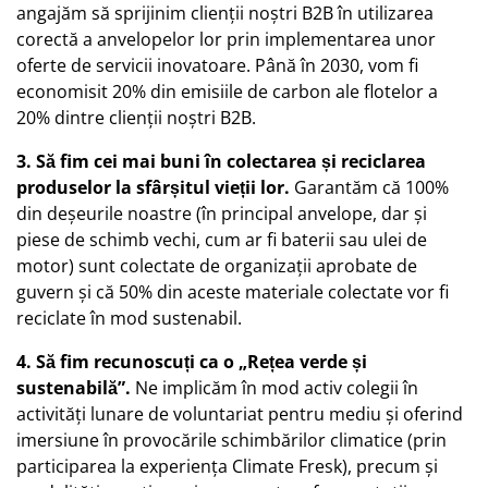
angajăm să sprijinim clienții noștri B2B în utilizarea
corectă a anvelopelor lor prin implementarea unor
oferte de servicii inovatoare. Până în 2030, vom fi
economisit 20% din emisiile de carbon ale flotelor a
20% dintre clienții noștri B2B.
3. Să fim cei mai buni în colectarea și reciclarea
produselor la sfârșitul vieții lor.
Garantăm că 100%
din deșeurile noastre (în principal anvelope, dar și
piese de schimb vechi, cum ar fi baterii sau ulei de
motor) sunt colectate de organizații aprobate de
guvern și că 50% din aceste materiale colectate vor fi
reciclate în mod sustenabil.
4. Să fim recunoscuți ca o „Rețea verde și
sustenabilă”.
Ne implicăm în mod activ colegii în
activități lunare de voluntariat pentru mediu și oferind
imersiune în provocările schimbărilor climatice (prin
participarea la experiența Climate Fresk), precum și