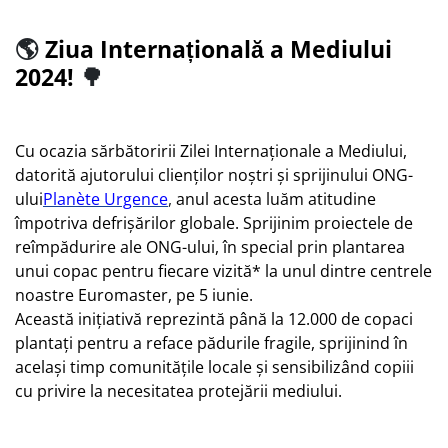
🌎
Ziua Internațională a Mediului
2024!
🌳
Cu ocazia sărbătoririi Zilei Internaționale a Mediului,
datorită ajutorului clienților noștri și sprijinului ONG-
ului
Planète Urgence
,
anul acesta luăm atitudine
împotriva defrișărilor globale. Sprijinim proiectele de
reîmpădurire ale ONG-ului, în special prin plantarea
unui copac pentru fiecare vizită* la unul dintre centrele
noastre Euromaster, pe 5 iunie.
Această inițiativă reprezintă până la 12.000 de copaci
plantați pentru a reface pădurile fragile, sprijinind în
același timp comunitățile locale și sensibilizând copiii
cu privire la necesitatea protejării mediului.