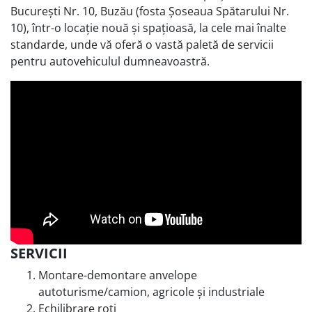
București Nr. 10, Buzău (fosta Șoseaua Spătarului Nr.
10), într-o locație nouă și spațioasă, la cele mai înalte
standarde, unde vă oferă o vastă paletă de servicii
pentru autovehiculul dumneavoastră.
SERVICII
Montare-demontare anvelope
autoturisme/camion, agricole și industriale
Echilibrare roți