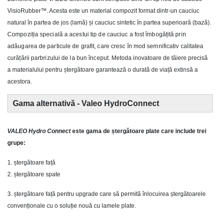
VisioRubber™. Acesta este un material compozit format dintr-un cauciuc
natural în partea de jos (lamă) și cauciuc sintetic în partea superioară (bază).
Compoziția specială a acestui tip de cauciuc a fost îmbogățită prin
adăugarea de particule de grafit, care cresc în mod semnificativ calitatea
curățării parbrizului de la bun început.
Metoda inovatoare de tăiere precisă
a materialului pentru ștergătoare garantează o durată de viață extinsă a
acestora.
Gama alternativă - Valeo HydroConnect
VALEO Hydro Connect
este gama de ștergătoare plate care include trei
grupe:
1. ștergătoare față
2. ștergătoare spate
3. ștergătoare față pentru upgrade care să permită înlocuirea ștergătoarele
convenționale cu o soluție nouă cu lamele plate.