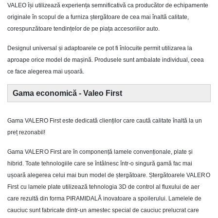
VALEO își utilizează experiența semnificativă ca producător de echipamente
originale în scopul de a furniza ștergătoare de cea mai înaltă calitate,
corespunzătoare tendințelor de pe piața accesoriilor auto.
Designul universal și adaptoarele ce pot fi înlocuite permit utilizarea la
aproape orice model de mașină. Produsele sunt ambalate individual, ceea
ce face alegerea mai ușoară.
Gama economică - Valeo First
Gama VALERO First este dedicată clienților care caută calitate înaltă la un
preț rezonabil!
Gama
VALERO First
are în componență lamele convenționale, plate și
hibrid. Toate tehnologiile care se întâlnesc într-o singură gamă fac mai
ușoară alegerea celui mai bun model de ștergătoare. Ștergătoarele
VALERO
First
cu lamele plate utilizează tehnologia 3D de control al fluxului de aer
care rezultă din forma PIRAMIDALĂ inovatoare a spoilerului. Lamelele de
cauciuc sunt fabricate dintr-un amestec special de cauciuc prelucrat care