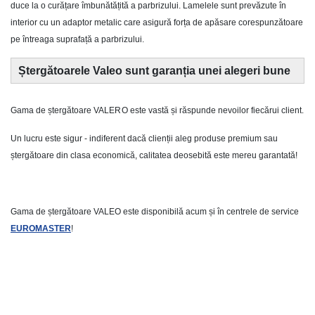
duce la o curățare îmbunătățită a parbrizului. Lamelele sunt prevăzute în
interior cu un adaptor metalic care asigură forța de apăsare corespunzătoare
pe întreaga suprafață a parbrizului.
Ștergătoarele Valeo sunt garanția unei alegeri bune
Gama de ștergătoare
VALERO
este vastă și răspunde nevoilor fiecărui client.
Un lucru este sigur - indiferent dacă clienții aleg produse premium sau
ștergătoare din clasa economică, calitatea deosebită este mereu garantată!
Gama de ștergătoare VALEO este disponibilă acum și în centrele de service
EUROMASTER
!