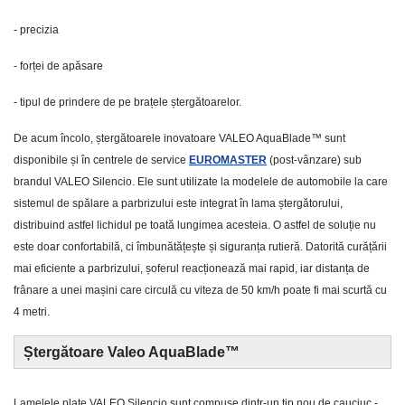
- precizia
- forței de apăsare
- tipul de prindere de pe brațele ștergătoarelor.
De acum încolo, ștergătoarele inovatoare VALEO AquaBlade™ sunt
disponibile și în centrele de service
EUROMASTER
(post-vânzare) sub
brandul VALEO Silencio. Ele sunt utilizate la modelele de automobile la care
sistemul de spălare a parbrizului este integrat în lama ștergătorului,
distribuind astfel lichidul pe toată lungimea acesteia. O astfel de soluție nu
este doar confortabilă, ci îmbunătățește și siguranța rutieră. Datorită curățării
mai eficiente a parbrizului, șoferul reacționează mai rapid, iar distanța de
frânare a unei mașini care circulă cu viteza de 50 km/h poate fi mai scurtă cu
4 metri.
Ștergătoare Valeo AquaBlade™
Lamelele plate VALEO Silencio sunt compuse dintr-un tip nou de cauciuc -