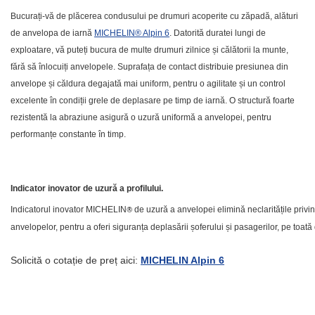
Bucurați-vă de plăcerea condusului pe drumuri acoperite cu zăpadă, alături
de anvelopa de iarnă
MICHELIN® Alpin 6
. Datorită duratei lungi de
exploatare, vă puteți bucura de multe drumuri zilnice și călătorii la munte,
fără să înlocuiți anvelopele. Suprafața de contact distribuie presiunea din
anvelope și căldura degajată mai uniform, pentru o agilitate și un control
excelente în condiții grele de deplasare pe timp de iarnă. O structură foarte
rezistentă la abraziune asigură o uzură uniformă a anvelopei, pentru
performanțe constante în timp
.
Indicator inovator de uzură a profilului.
Indicatorul inovator
MICHELIN
®
de uzură a anvelopei elimină neclaritățile privi
anvelopelor, pentru a oferi siguranța deplasării șoferului și pasagerilor, pe toată 
Solicită o cotație de preț aici:
MICHELIN Alpin 6