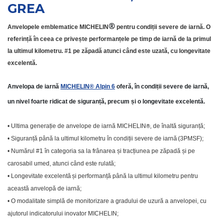
GREA
®
Anvelopele emblematice MICHELIN
pentru condiții severe de iarnă. O
referință în ceea ce privește performanțele pe timp de iarnă de la primul
la ultimul kilometru. #1 pe zăpadă atunci când este uzată
, cu longevitate
excelentă
.
Anvelopa de iarnă
MICHELIN® Alpin 6
oferă, în condiții severe de iarnă,
un nivel foarte ridicat de siguranță, precum și o longevitate excelentă.
• Ultima generație de anvelope de iarnă MICHELIN
®
, de înaltă siguranță;
• Siguranță până la ultimul kilometru în condiții severe de iarnă
(3PMSF);
• Numărul #1 în categoria sa la frânarea și tracțiunea pe zăpadă și pe
carosabil umed, atunci când este rulată;
• Longevitate excelentă
și performanță până la ultimul kilometru
pentru
această anvelopă de iarnă;
• O modalitate simplă de monitorizare a gradului de uzură a anvelopei, cu
ajutorul indicatorului inovator MICHELIN;