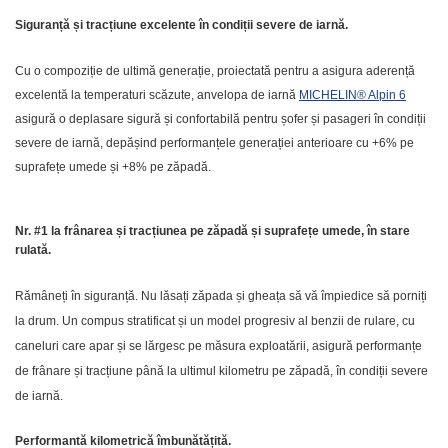
Siguranță și tracțiune excelente în condiții severe de iarnă.
Cu o compoziție de ultimă generație, proiectată pentru a asigura aderență
excelentă la temperaturi scăzute, anvelopa de iarnă
MICHELIN® Alpin 6
asigură o deplasare sigură și confortabilă pentru șofer și pasageri în condiții
severe de iarnă, depășind performanțele generației anterioare cu +6% pe
suprafețe umede și +8% pe zăpadă.
Nr. #1 la frânarea și tracțiunea pe zăpadă și suprafețe umede, în stare
rulată.
Rămâneți în siguranță. Nu lăsați zăpada și gheața să vă împiedice să porniți
la drum. Un compus stratificat și un model progresiv al benzii de rulare, cu
caneluri care apar și se lărgesc pe măsura exploatării, asigură performanțe
de frânare și tracțiune până la ultimul kilometru pe
zăpadă, în condiții severe
de iarnă.
Performantă kilometrică îmbunătățită.