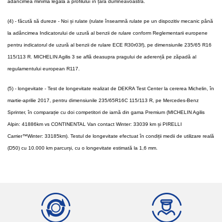
adâncimea minimă legală a profilului în țara dumneavoastră.
(4) - făcută să dureze - Noi și rulate (rulate înseamnă rulate pe un dispozitiv mecanic până
la adâncimea Indicatorului de uzură al benzii de rulare conform Reglementarii europene
pentru indicatorul de uzură al benzii de rulare ECE R30r03f), pe dimensiunile 235/65 R16
115/113 R. MICHELIN Agilis 3 se află deasupra pragului de aderență pe zăpadă al
regulamentului european R117.
(5) - longevitate - Test de longevitate realizat de DEKRA Test Center la cererea Michelin, în
martie-aprilie 2017, pentru dimensiunile 235/65R16C 115/113 R, pe Mercedes-Benz
Sprinter, în comparație cu doi competitori de iarnă din gama Premium (MICHELIN Agilis
Alpin: 41886km vs CONTINENTAL Van contact Winter: 33039 km și PIRELLI
Carrier™Winter: 33185km). Testul de longevitate efectuat în condiții medii de utilizare reală
(D50) cu 10.000 km parcurși, cu o longevitate estimată la 1,6 mm.