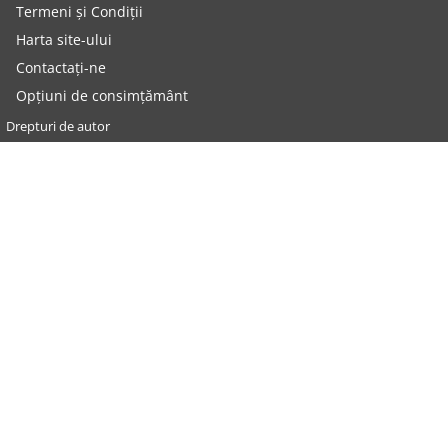
Termeni și Condiții
Harta site-ului
Contactați-ne
Opțiuni de consimțământ
Drepturi de autor