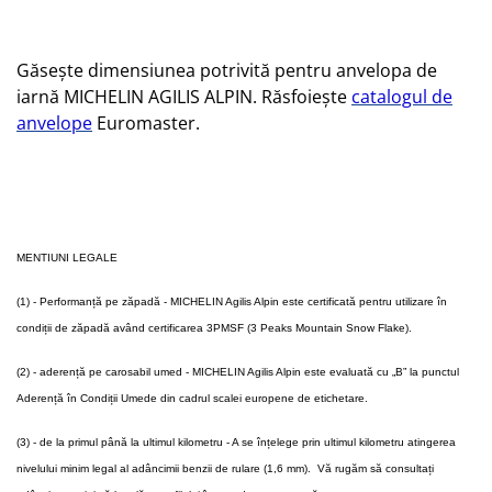
Găsește dimensiunea potrivită pentru anvelopa de
iarnă MICHELIN AGILIS ALPIN. Răsfoiește
catalogul de
anvelope
Euromaster.
MENTIUNI LEGALE
(1) - Performanță pe zăpadă - MICHELIN Agilis Alpin este certificată pentru utilizare în
condiții de zăpadă având certificarea 3PMSF (3 Peaks Mountain Snow Flake).
(2) - aderență pe carosabil umed - MICHELIN Agilis Alpin este evaluată cu „B” la punctul
Aderență în Condiții Umede din cadrul scalei europene de etichetare.
(3) - de la primul până la ultimul kilometru - A se înțelege prin ultimul kilometru atingerea
nivelului minim legal al adâncimii benzii de rulare (1,6 mm). Vă rugăm să consultați