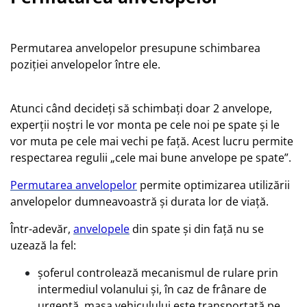
Permutarea anvelopelor presupune schimbarea
poziţiei anvelopelor între ele.
Atunci când decideţi să schimbaţi doar 2 anvelope,
experţii noştri le vor monta pe cele noi pe spate şi le
vor muta pe cele mai vechi pe faţă. Acest lucru permite
respectarea regulii „cele mai bune anvelope pe spate”.
Permutarea anvelopelor
permite optimizarea utilizării
anvelopelor dumneavoastră şi durata lor de viaţă.
Într-adevăr,
anvelopele
din spate şi din faţă nu se
uzează la fel:
şoferul controlează mecanismul de rulare prin
intermediul volanului şi, în caz de frânare de
urgenţă, masa vehiculului este transportată pe