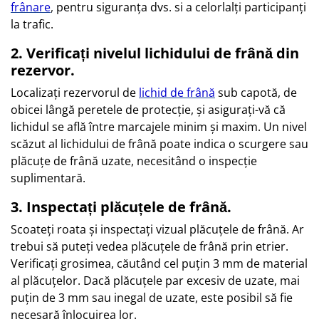
frânare
,
pentru siguranța dvs. si a celorlalți participanți
la trafic.
2. Verificați nivelul lichidului de frână din
rezervor.
Localizați rezervorul de
lichid de frână
sub capotă, de
obicei lângă peretele de protecție, și asigurați-vă că
lichidul se află între marcajele minim și maxim. Un nivel
scăzut al lichidului de frână poate indica o scurgere sau
plăcuțe de frână uzate, necesitând o inspecție
suplimentară.
3. Inspectați plăcuțele de frână.
Scoateți roata și inspectați vizual plăcuțele de frână. Ar
trebui să puteți vedea plăcuțele de frână prin etrier.
Verificați grosimea, căutând cel puțin 3 mm de material
al plăcuțelor. Dacă plăcuțele par excesiv de uzate, mai
puțin de 3 mm sau inegal de uzate, este posibil să fie
necesară înlocuirea lor.