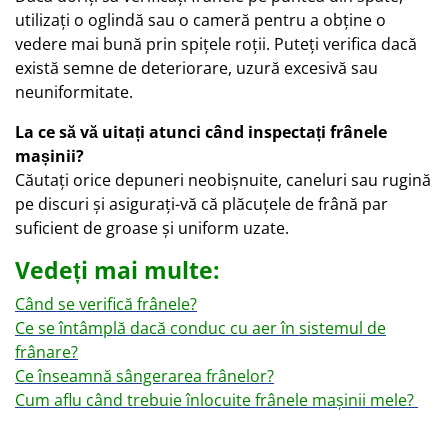
utilizați o oglindă sau o cameră pentru a obține o
vedere mai bună prin spițele roții. Puteți verifica dacă
există semne de deteriorare, uzură excesivă sau
neuniformitate.
La ce să vă uitați atunci când inspectați frânele
mașinii?
Căutați orice depuneri neobișnuite, caneluri sau rugină
pe discuri și asigurați-vă că plăcuțele de frână par
suficient de groase și uniform uzate.
Vedeți mai multe:
Când se verifică frânele?
Ce se întâmplă dacă conduc cu aer în sistemul de
frânare?
Ce înseamnă sângerarea frânelor?
Cum aflu când trebuie înlocuite frânele mașinii mele?