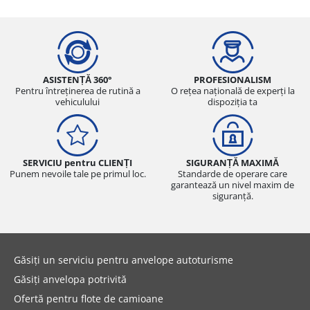
ASISTENȚĂ 360°
PROFESIONALISM
Pentru întreținerea de rutină a
O rețea națională de experți la
vehiculului
dispoziția ta
SERVICIU pentru CLIENȚI
SIGURANȚĂ MAXIMĂ
Punem nevoile tale pe primul loc.
Standarde de operare care
garantează un nivel maxim de
siguranță.
Găsiți un serviciu pentru anvelope autoturisme
Găsiți anvelopa potrivită
Ofertă pentru flote de camioane