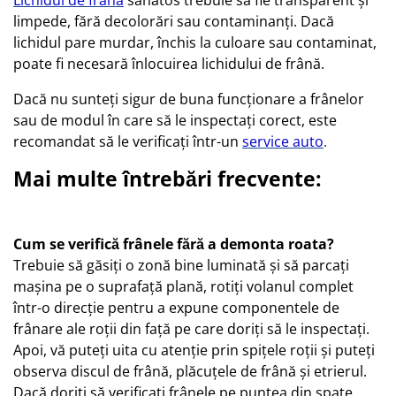
Lichidul de frână
sănătos trebuie să fie transparent și
limpede, fără decolorări sau contaminanți. Dacă
lichidul pare murdar, închis la culoare sau contaminat,
poate fi necesară înlocuirea lichidului de frână.
Dacă nu sunteți sigur de buna funcționare a frânelor
sau de modul în care să le inspectați corect, este
recomandat să le verificați într-un
service auto
.
Mai multe întrebări frecvente:
Cum se verifică frânele fără a demonta roata?
Trebuie să găsiți o zonă bine luminată și să parcați
mașina pe o suprafață plană, rotiți volanul complet
într-o direcție pentru a expune componentele de
frânare ale roții din față pe care doriți să le inspectați.
Apoi, vă puteți uita cu atenție prin spițele roții și puteți
observa discul de frână, plăcuțele de frână și etrierul.
Dacă doriți să verificați frânele pe puntea din spate,