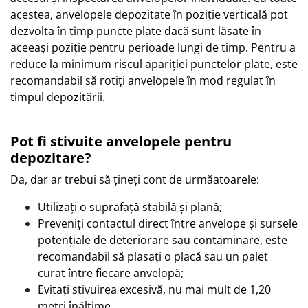
acestea, anvelopele depozitate în poziție verticală pot
dezvolta în timp puncte plate dacă sunt lăsate în
aceeași poziție pentru perioade lungi de timp. Pentru a
reduce la minimum riscul apariției punctelor plate, este
recomandabil să rotiți anvelopele în mod regulat în
timpul depozitării.
Pot fi stivuite anvelopele pentru
depozitare?
Da, dar ar trebui să țineți cont de urmăatoarele:
Utilizați o suprafață stabilă și plană;
Preveniți contactul direct între anvelope și sursele
potențiale de deteriorare sau contaminare, este
recomandabil să plasați o placă sau un palet
curat între fiecare anvelopă;
Evitați stivuirea excesivă, nu mai mult de 1,20
metri înălțime.