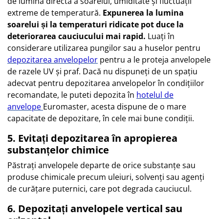
de lumina directă a soarelui, umiditate și fluctuații
extreme de temperatură.
Expunerea la lumina
soarelui și la temperaturi ridicate pot duce la
deteriorarea cauciucului mai rapid.
Luați în
considerare utilizarea pungilor sau a huselor pentru
depozitarea anvelopelor
pentru a le proteja anvelopele
de razele UV și praf. Dacă nu dispuneți de un spațiu
adecvat pentru depozitarea anvelopelor în condițiilor
recomandate, le puteti depozita în
hotelul de
anvelope
Euromaster, acesta dispune de o mare
capacitate de depozitare, în cele mai bune condiții.
5. Evitați depozitarea în apropierea
substanțelor chimice
Păstrați anvelopele departe de orice substanțe sau
produse chimicale precum uleiuri, solvenți sau agenți
de curățare puternici, care pot degrada cauciucul.
6. Depozitați anvelopele vertical sau