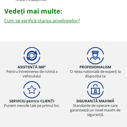
Vedeți mai multe:
Cum se verifică starea anvelopelor?
ASISTENȚĂ 360°
PROFESIONALISM
Pentru întreținerea de rutină a
O rețea națională de experți la
vehiculului
dispoziția ta
SERVICIU pentru CLIENȚI
SIGURANȚĂ MAXIMĂ
Punem nevoile tale pe primul loc.
Standarde de operare care
garantează un nivel maxim de
siguranță.