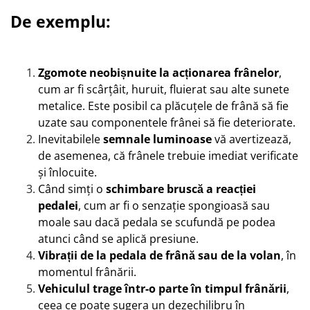
De exemplu:
Zgomote neobișnuite la acționarea frânelor
,
cum ar fi scârțâit, huruit, fluierat sau alte sunete
metalice. Este posibil ca plăcuțele de frână să fie
uzate sau componentele frânei să fie deteriorate.
Inevitabilele
semnale luminoase
vă avertizează,
de asemenea, că frânele trebuie imediat verificate
și înlocuite.
Când simți o
schimbare bruscă a reacției
pedalei
, cum ar fi o senzație spongioasă sau
moale sau dacă pedala se scufundă pe podea
atunci când se aplică presiune.
Vibrații de la pedala de frână sau de la volan
, în
momentul frânării.
Vehiculul trage într-o parte în timpul frânării
,
ceea ce poate sugera un dezechilibru în