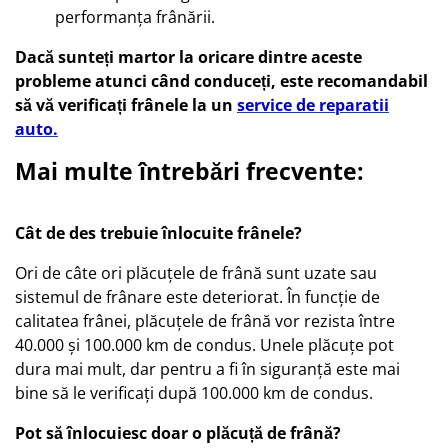
performanța frânării.
Dacă sunteți martor la oricare dintre aceste
probleme atunci când conduceți, este recomandabil
să vă verificați frânele la un
service de reparatii
auto.
Mai multe întrebări frecvente:
Cât de des trebuie înlocuite frânele?
Ori de câte ori plăcuțele de frână sunt uzate sau
sistemul de frânare este deteriorat. În funcție de
calitatea frânei, plăcuțele de frână vor rezista între
40.000 și 100.000 km de condus. Unele plăcuțe pot
dura mai mult, dar pentru a fi în siguranță este mai
bine să le verificați după 100.000 km de condus.
Pot să înlocuiesc doar o plăcuță de frână?