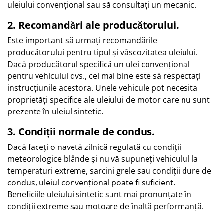
uleiului convențional sau să consultați un mecanic.
2. Recomandări ale producătorului.
Este important să urmați recomandările
producătorului pentru tipul și vâscozitatea uleiului.
Dacă producătorul specifică un ulei convențional
pentru vehiculul dvs., cel mai bine este să respectați
instrucțiunile acestora. Unele vehicule pot necesita
proprietăți specifice ale uleiului de motor care nu sunt
prezente în uleiul sintetic.
3. Condiții normale de condus.
Dacă faceți o navetă zilnică regulată cu condiții
meteorologice blânde și nu vă supuneți vehiculul la
temperaturi extreme, sarcini grele sau condiții dure de
condus, uleiul convențional poate fi suficient.
Beneficiile uleiului sintetic sunt mai pronunțate în
condiții extreme sau motoare de înaltă performanță.