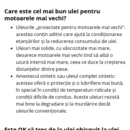
Care este cel mai bun ulei pentru
motoarele mai vechi?
Uleiurile „proiectate pentru motoarele mai vechi”:
acestea conțin aditivi care ajută la condiționarea
etanșărilor și la reducerea consumului de ulei.
Uleiuri mai solide, cu vâscozitate mai mare,
deoarece motoarele mai vechi tind să aibă o
uzură internă mai mare, ceea ce duce la creșterea
distanțelor dintre piese.
Amestecul sintetic sau uleiul complet sintetic:
acestea oferă o protecție și o lubrifiere mai bună,
în special în condiții de temperaturi ridicate și
condiții dificile de condus. Aceste uleiuri rezistă
mai bine la degradare și la murdărire decât
uleiurile convenționale.
Este OK să trec de la ulei obișnuit la ulei