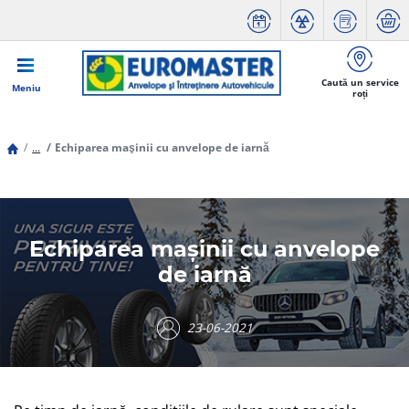
Caută un service
Meniu
roți
...
Echiparea maşinii cu anvelope de iarnă
Echiparea maşinii cu anvelope
de iarnă
23-06-2021