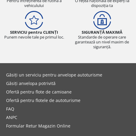
Pentru întreținerea de rutină a
O rețea națională de experți la
vehiculului
dispoziția ta
SERVICIU pentru CLIENȚI
SIGURANȚĂ MAXIMĂ
Punem nevoile tale pe primul loc.
Standarde de operare care
garantează un nivel maxim de
siguranță.
Găsiți un serviciu pentru anvelope autoturisme
Găsiți anvelopa potrivită
Ofertă pentru flote de camioane
Ofertă pentru flotele de autoturisme
FAQ
ANPC
Formular Retur Magazin Online