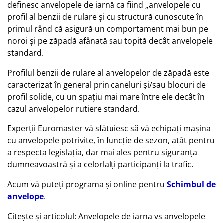
definesc anvelopele de iarnă ca fiind „anvelopele cu
profil al benzii de rulare şi cu structură cunoscute în
primul rând că asigură un comportament mai bun pe
noroi şi pe zăpadă afânată sau topită decât anvelopele
standard.
Profilul benzii de rulare al anvelopelor de zăpadă este
caracterizat în general prin caneluri şi/sau blocuri de
profil solide, cu un spaţiu mai mare între ele decât în
cazul anvelopelor rutiere standard.
Experţii Euromaster vă sfătuiesc să vă echipaţi maşina
cu anvelopele potrivite, în funcţie de sezon, atât pentru
a respecta legislaţia, dar mai ales pentru siguranţa
dumneavoastră şi a celorlalţi participanţi la trafic.
Acum vă puteți programa și online pentru
Schimbul de
anvelope
.
Citește și articolul:
Anvelopele de iarna vs anvelopele