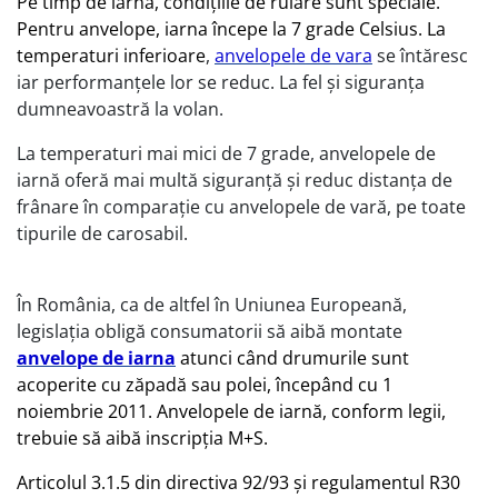
Pe timp de iarnă, condiţiile de rulare sunt speciale.
Pentru anvelope, iarna începe la 7 grade Celsius. La
temperaturi inferioare
,
anvelopele de vara
se întăresc
iar performanţele lor se reduc. La fel și siguranța
dumneavoastră la volan.
La temperaturi mai mici de 7 grade, anvelopele de
iarnă oferă mai multă siguranţă şi reduc distanţa de
frânare în comparaţie cu anvelopele de vară, pe toate
tipurile de carosabil.
În România, ca de altfel în Uniunea Europeană,
legislaţia obligă consumatorii să aibă montate
anvelope de iarna
atunci când drumurile sunt
acoperite cu zăpadă sau polei, începând cu 1
noiembrie 2011. Anvelopele de iarnă, conform legii,
trebuie să aibă inscripţia M+S.
Articolul 3.1.5 din directiva 92/93 şi regulamentul R30