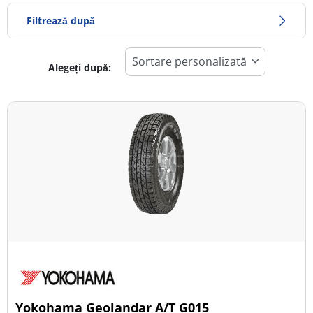
Filtrează după
Alegeți după:
1158
Preț
1160
Sezon
Toate tipurile (1)
Iarna (0)
Vară (0)
All Season (1)
Tip autovehicul
Yokohama Geolandar A/T G015
Toate tipurile (1)