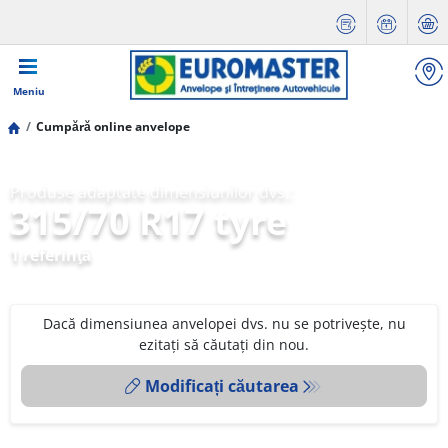
Meniu
Cumpără online anvelope
Produse adaptate dimensiunilor dvs.:
315/70 R17 tyre
1 referinţă
Dacă dimensiunea anvelopei dvs. nu se potrivește, nu
ezitați să căutați din nou.
Modificați căutarea