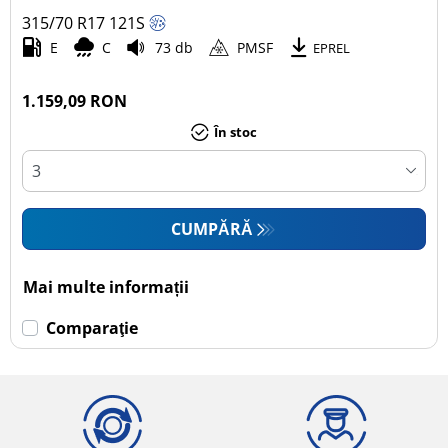
315/70 R17
121
S
Autoturism (0)
E
C
73 db
PMSF
EPREL
SUV (1)
Camionetă (0)
1.159,09 RON
Rulotă autopropulsată (0)
În stoc
Mai multe opțiuni
CUMPĂRĂ
Mai multe informații
Comparaţie