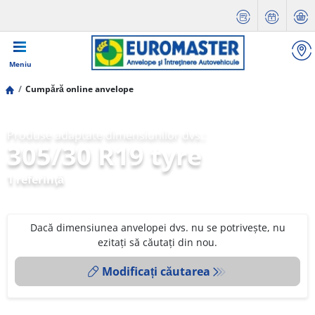
Meniu
Cumpără online anvelope
Produse adaptate dimensiunilor dvs.:
305/30 R19 tyre
1 referinţă
Dacă dimensiunea anvelopei dvs. nu se potrivește, nu
ezitați să căutați din nou.
Modificați căutarea