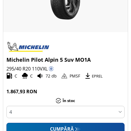
Michelin Pilot Alpin 5 Suv MO1A
295/40 R20
110
V
XL
C
C
72 db
PMSF
EPREL
1.867,93 RON
În stoc
CUMPĂRĂ