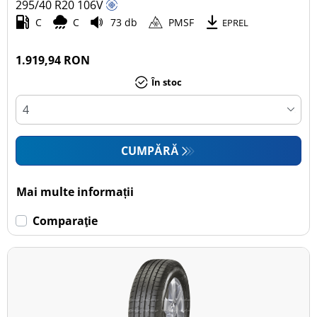
295/40 R20
106
V
C
C
73 db
PMSF
EPREL
1.919,94 RON
În stoc
CUMPĂRĂ
Mai multe informații
Comparaţie