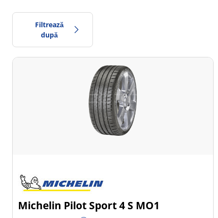
Filtrează
după
2066
Preț
2335
Sezon
Toate tipurile (3)
Iarna (1)
Vară (2)
All Season (0)
Michelin Pilot Sport 4 S MO1
Tip autovehicul