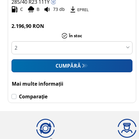
285/40 R23
111
Y
C
B
73 db
Toate tipurile (3)
EPREL
Autoturism (2)
2.196,90 RON
SUV (1)
În stoc
Camionetă (0)
Rulotă
autopropulsată (0)
CUMPĂRĂ
Mai
multe
Mai multe informații
opțiuni
Comparaţie