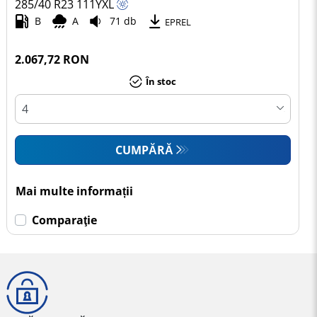
285/40 R23
111
Y
XL
B
A
71 db
EPREL
2.067,72 RON
În stoc
CUMPĂRĂ
Mai multe informații
Comparaţie