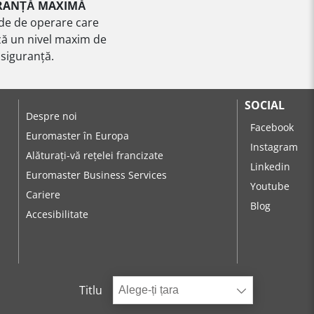
RANȚĂ MAXIMĂ
de de operare care
ă un nivel maxim de
siguranță.
SOCIAL
Despre noi
Facebook
Euromaster în Europa
Instagram
Alăturați-vă rețelei francizate
Linkedin
Euromaster Business Services
Youtube
Cariere
Blog
Accesibilitate
Titlu
Alege-ți țara