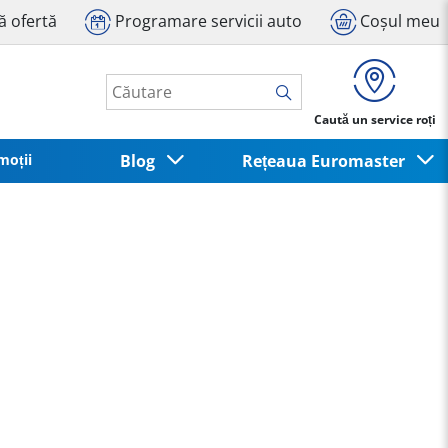
tă ofertă
Programare servicii auto
Coșul meu
Caută un service roți
moții
Blog
Rețeaua Euromaster