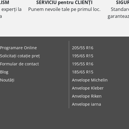
LISM
SERVICIU pentru CLIENȚI
SIGU
 experți la
Punem nevoile tale pe primul loc.
Standar
ta
garanteaz
Programare Online
205/55 R16
Solicitați cotație preț
195/65 R15
Formular de contact
195/55 R16
Blog
185/65 R15
Noutăți
Anvelope Michelin
Anvelope Kleber
Anvelope Riken
Anvelope iarna