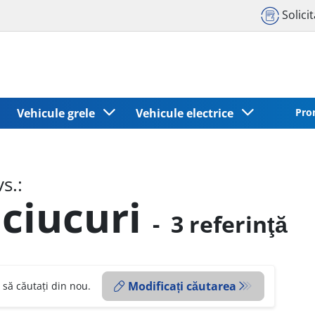
Solici
Vehicule grele
Vehicule electrice
Pro
s.:
ciucuri
-
3 referinţă
Modificați căutarea
 să căutați din nou.