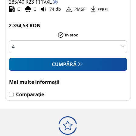
285/40 R23
111
V
XL
C
C
74 db
PMSF
EPREL
2.334,53 RON
În stoc
CUMPĂRĂ
Mai multe informații
Comparaţie