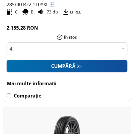
285/40 R22
110
Y
XL
C
B
73 db
EPREL
2.155,28 RON
În stoc
CUMPĂRĂ
Mai multe informații
Comparaţie