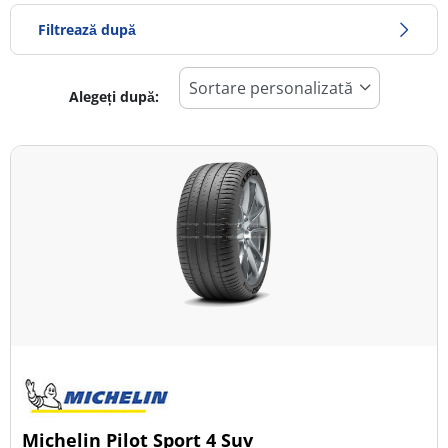
Filtrează după
Alegeți după:
1333
Preț
2156
Sezon
Toate tipurile (6)
Iarna (1)
Vară (5)
All Season (0)
Tip autovehicul
Michelin Pilot Sport 4 Suv
Toate tipurile (6)