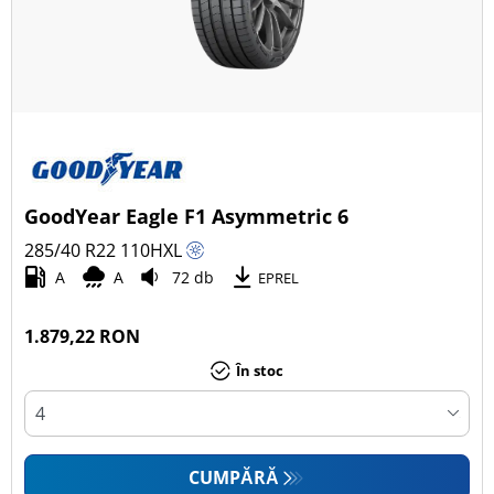
GoodYear Eagle F1 Asymmetric 6
285/40 R22
110
H
XL
A
A
72 db
EPREL
1.879,22 RON
În stoc
CUMPĂRĂ