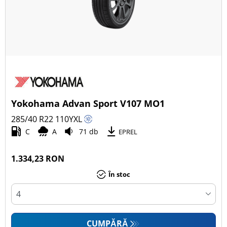
Yokohama Advan Sport V107 MO1
285/40 R22
110
Y
XL
C
A
71 db
EPREL
1.334,23 RON
În stoc
CUMPĂRĂ