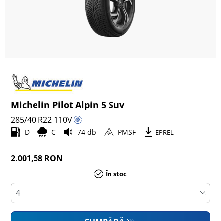
Michelin Pilot Alpin 5 Suv
285/40 R22
110
V
D
C
74 db
PMSF
EPREL
2.001,58 RON
În stoc