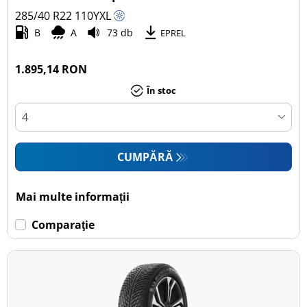
285/40 R22
110
Y
XL
Autoturism (3)
B
A
73 db
EPREL
SUV (3)
Camionetă (0)
1.895,14 RON
Rulotă autopropulsată (0)
În stoc
Mai multe opțiuni
CUMPĂRĂ
Mai multe informații
Comparaţie