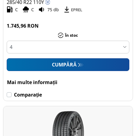
285/40 R22
110
Y
C
C
75 db
EPREL
1.745,96 RON
În stoc
CUMPĂRĂ
Mai multe informații
Comparaţie