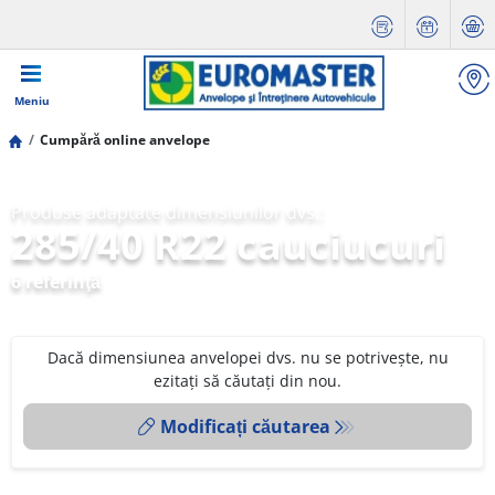
Meniu
Cumpără online anvelope
Produse adaptate dimensiunilor dvs.:
285/40 R22 cauciucuri
6 referinţă
Dacă dimensiunea anvelopei dvs. nu se potrivește, nu
ezitați să căutați din nou.
Modificați căutarea