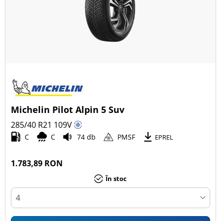
Michelin Pilot Alpin 5 Suv
285/40 R21
109
V
C
C
74 db
PMSF
EPREL
1.783,89 RON
În stoc