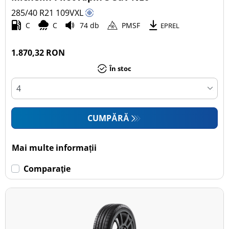
285/40 R21
109
V
XL
C
C
74 db
PMSF
EPREL
1.870,32 RON
În stoc
CUMPĂRĂ
Mai multe informații
Comparaţie