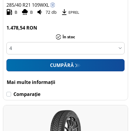
285/40 R21
109
W
XL
B
B
72 db
EPREL
1.478,54 RON
În stoc
CUMPĂRĂ
Mai multe informații
Comparaţie