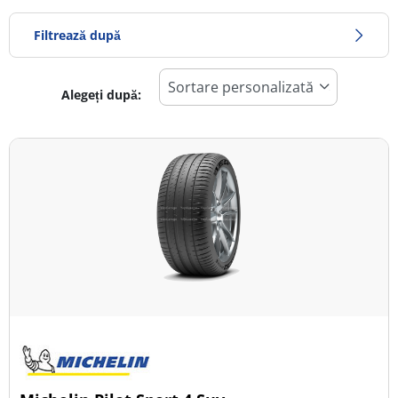
Filtrează după
Alegeți după:
1251
Preț
1871
Sezon
Toate tipurile (6)
Iarna (3)
Vară (3)
All Season (0)
Tip autovehicul