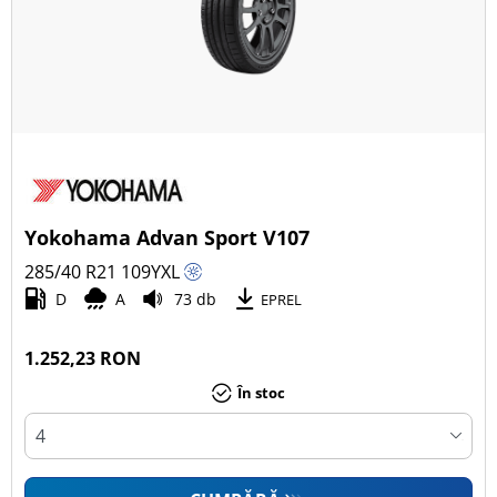
Yokohama Advan Sport V107
285/40 R21
109
Y
XL
D
A
73 db
EPREL
1.252,23 RON
În stoc