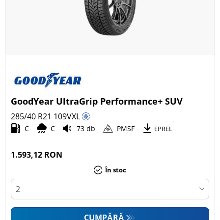
GoodYear UltraGrip Performance+ SUV
285/40 R21
109
V
XL
C
C
73 db
PMSF
EPREL
1.593,12 RON
În stoc
CUMPĂRĂ