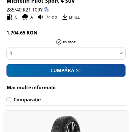
Michelin Pilot Sport 4 Suv
Toate tipurile (6)
285/40 R21
109
Y
Autoturism (2)
C
A
74 db
EPREL
SUV (4)
Camionetă (0)
1.704,65 RON
Rulotă autopropulsată (0)
În stoc
Mai multe opțiuni
CUMPĂRĂ
Mai multe informații
Comparaţie