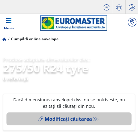
Meniu
Cumpără online anvelope
Produse adaptate dimensiunilor dvs.:
275/50 R24 tyre
0 referinţă
Dacă dimensiunea anvelopei dvs. nu se potrivește, nu
ezitați să căutați din nou.
Modificați căutarea