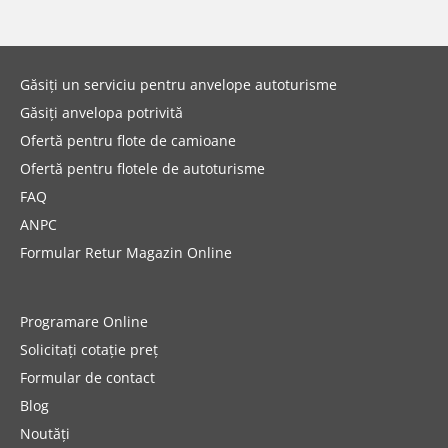
Autoturism (0)
SUV (0)
Găsiți un serviciu pentru anvelope autoturisme
Camionetă (0)
Găsiți anvelopa potrivită
Rulotă autopropulsată (0)
Ofertă pentru flote de camioane
Ofertă pentru flotele de autoturisme
Mai multe opțiuni
FAQ
ANPC
Formular Retur Magazin Online
Programare Online
Solicitați cotație preț
Formular de contact
Blog
Noutăți