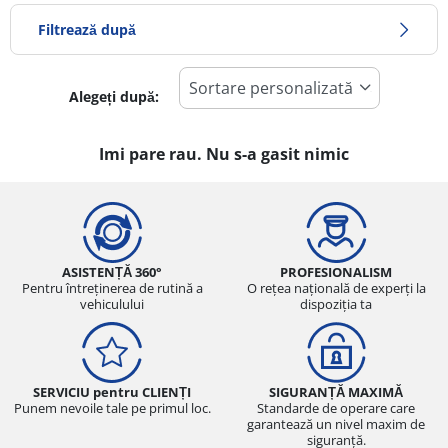
Filtrează după
Alegeți după:
-1
Preț
1
Imi pare rau. Nu s-a gasit nimic
Sezon
Toate tipurile (0)
Iarna (0)
ASISTENȚĂ 360°
PROFESIONALISM
Pentru întreținerea de rutină a
O rețea națională de experți la
Vară (0)
vehiculului
dispoziția ta
All Season (0)
SERVICIU pentru CLIENȚI
SIGURANȚĂ MAXIMĂ
Tip autovehicul
Punem nevoile tale pe primul loc.
Standarde de operare care
garantează un nivel maxim de
Toate tipurile (0)
siguranță.