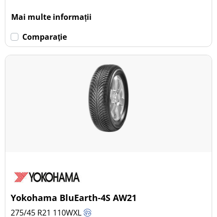
Mai multe informații
Comparaţie
Yokohama BluEarth-4S AW21
275/45 R21
110
W
XL