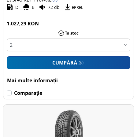
D
B
72 db
EPREL
1.027,29 RON
În stoc
CUMPĂRĂ
Mai multe informații
Comparaţie