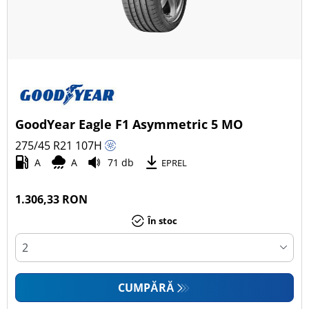
GoodYear Eagle F1 Asymmetric 5 MO
275/45 R21
107
H
A
A
71 db
EPREL
1.306,33 RON
În stoc
CUMPĂRĂ