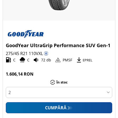
GoodYear UltraGrip Performance SUV Gen-1
275/45 R21
110
V
XL
C
C
72 db
PMSF
EPREL
1.606,14 RON
În stoc
CUMPĂRĂ