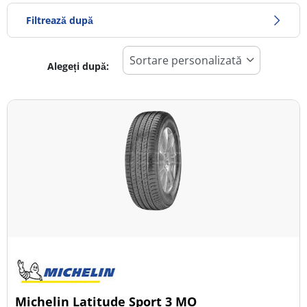
Filtrează după
Alegeți după:
1026
Preț
1781
Sezon
Toate tipurile (14)
Iarna (6)
Vară (7)
All Season (1)
Tip autovehicul
Michelin Latitude Sport 3 MO
Toate tipurile (14)