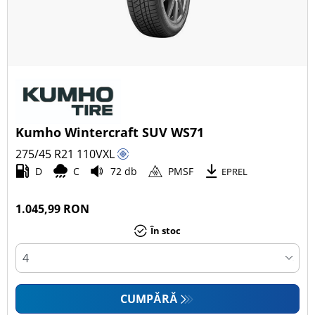
Kumho Wintercraft SUV WS71
275/45 R21
110
V
XL
D
C
72 db
PMSF
EPREL
1.045,99 RON
În stoc
CUMPĂRĂ