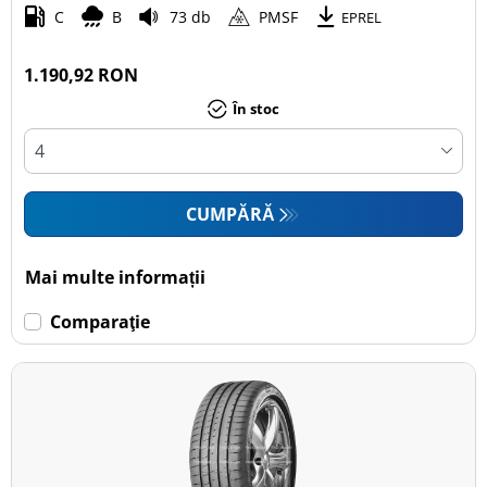
C
B
73 db
PMSF
EPREL
1.190,92 RON
În stoc
CUMPĂRĂ
Mai multe informații
Comparaţie