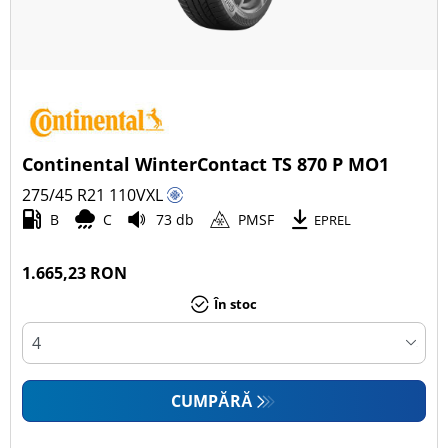
Continental WinterContact TS 870 P MO1
275/45 R21
110
V
XL
B
C
73 db
PMSF
EPREL
1.665,23 RON
În stoc
CUMPĂRĂ