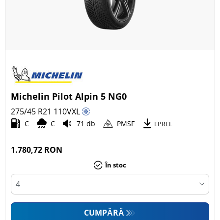
Michelin Pilot Alpin 5 NG0
275/45 R21
110
V
XL
C
C
71 db
PMSF
EPREL
1.780,72 RON
În stoc
CUMPĂRĂ