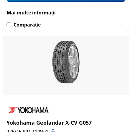
Mai multe informații
Comparaţie
Yokohama Geolandar X-CV G057
275/45 R21
110
W
XL