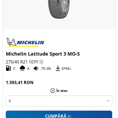
Michelin Latitude Sport 3 MO-S
275/45 R21
107
Y
C
A
70 db
EPREL
1.593,41 RON
În stoc
CUMPĂRĂ