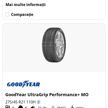
Mai multe informații
Comparaţie
GoodYear UltraGrip Performance+ MO
275/45 R21
110
H
B
B
73 db
PMSF