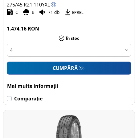
275/45 R21
110
Y
XL
C
B
71 db
EPREL
1.474,16 RON
În stoc
CUMPĂRĂ
Mai multe informații
Comparaţie