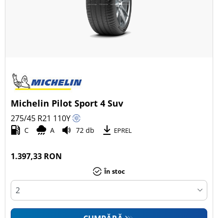
Michelin Pilot Sport 4 Suv
275/45 R21
110
Y
C
A
72 db
EPREL
1.397,33 RON
În stoc