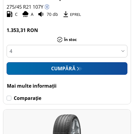
275/45 R21
107
Y
Autoturism (8)
C
A
70 db
EPREL
SUV (6)
Camionetă (0)
1.353,31 RON
Rulotă autopropulsată (0)
În stoc
Mai multe opțiuni
CUMPĂRĂ
Mai multe informații
Comparaţie