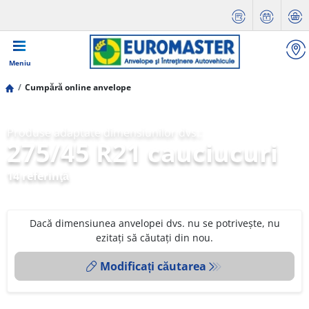
Meniu
Cumpără online anvelope
Produse adaptate dimensiunilor dvs.:
275/45 R21 cauciucuri
14 referinţă
Dacă dimensiunea anvelopei dvs. nu se potrivește, nu
ezitați să căutați din nou.
Modificați căutarea