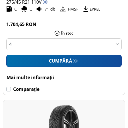
275/45 R21
110
V
C
C
71 db
PMSF
EPREL
1.704,65 RON
În stoc
CUMPĂRĂ
Mai multe informații
Comparaţie