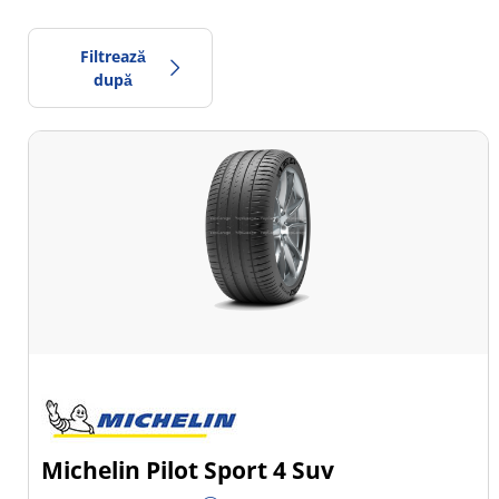
Filtrează
după
835
Preț
1564
Sezon
Toate tipurile (16)
Iarna (3)
Vară (8)
All Season (5)
Michelin Pilot Sport 4 Suv
Tip autovehicul