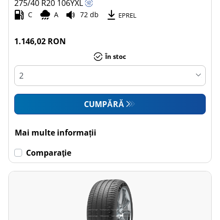
275/40 R20
106
Y
XL
C
A
72 db
EPREL
1.146,02 RON
În stoc
CUMPĂRĂ
Mai multe informații
Comparaţie