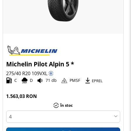
Michelin Pilot Alpin 5 *
275/40 R20
109
V
XL
C
D
71 db
PMSF
EPREL
1.563,03 RON
În stoc