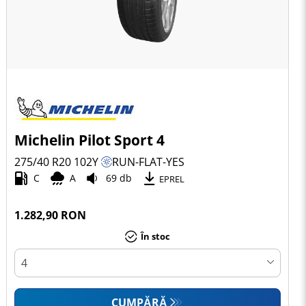
Michelin Pilot Sport 4
275/40 R20
102
Y
RUN-FLAT-YES
C
A
69 db
EPREL
1.282,90 RON
În stoc
CUMPĂRĂ