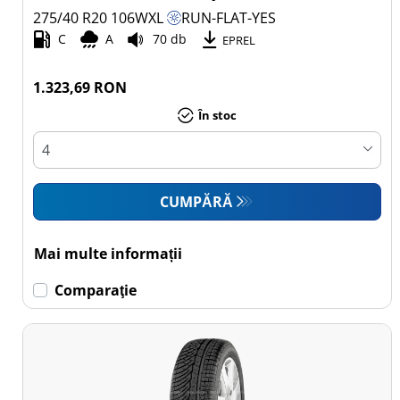
275/40 R20
106
W
XL
RUN-FLAT-YES
C
A
70 db
EPREL
1.323,69 RON
În stoc
CUMPĂRĂ
Mai multe informații
Comparaţie