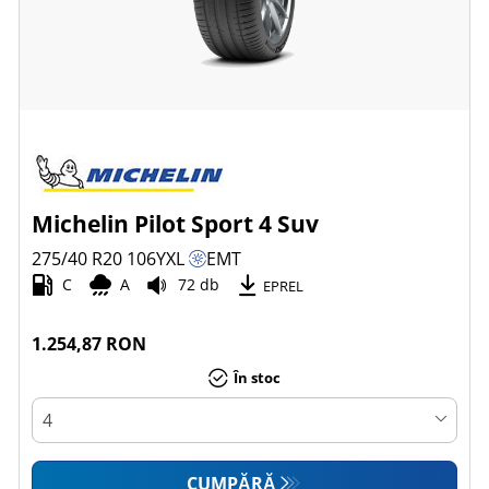
Michelin Pilot Sport 4 Suv
275/40 R20
106
Y
XL
EMT
C
A
72 db
EPREL
1.254,87 RON
În stoc
CUMPĂRĂ