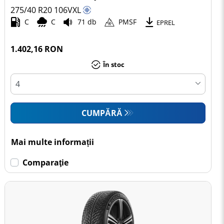
275/40 R20
106
V
XL
C
C
71 db
PMSF
EPREL
1.402,16 RON
În stoc
CUMPĂRĂ
Mai multe informații
Comparaţie