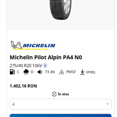
Michelin Pilot Alpin PA4 N0
275/40 R20
106
V
C
D
73 db
PMSF
EPREL
1.402,16 RON
În stoc