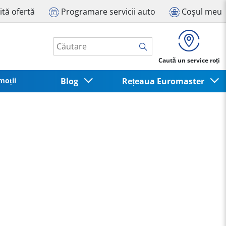
ită ofertă
Programare servicii auto
Coșul meu
Caută un service roți
moții
Blog
Rețeaua Euromaster