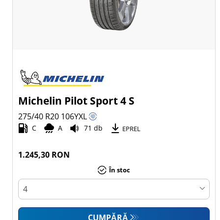
Michelin Pilot Sport 4 S
275/40 R20
106
Y
XL
C
A
71 db
EPREL
1.245,30 RON
În stoc
CUMPĂRĂ