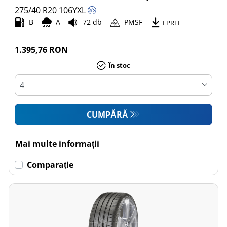
275/40 R20
106
Y
XL
B
A
72 db
PMSF
EPREL
1.395,76 RON
În stoc
CUMPĂRĂ
Mai multe informații
Comparaţie