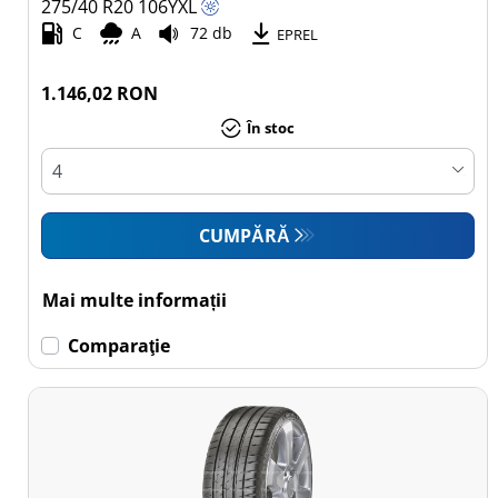
275/40 R20
106
Y
XL
C
A
72 db
Toate tipurile (16)
EPREL
Autoturism (10)
1.146,02 RON
SUV (6)
În stoc
Camionetă (0)
Rulotă
autopropulsată (0)
CUMPĂRĂ
Mai
multe
Mai multe informații
opțiuni
Comparaţie