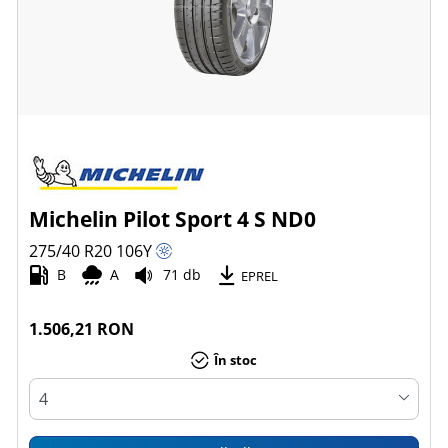
Michelin Pilot Sport 4 S ND0
275/40 R20
106
Y
B
A
71 db
EPREL
1.506,21 RON
În stoc