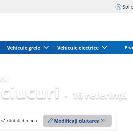
Solic
Vehicule grele
Vehicule electrice
Pro
s.:
ciucuri
-
16 referinţă
Modificați căutarea
 să căutați din nou.