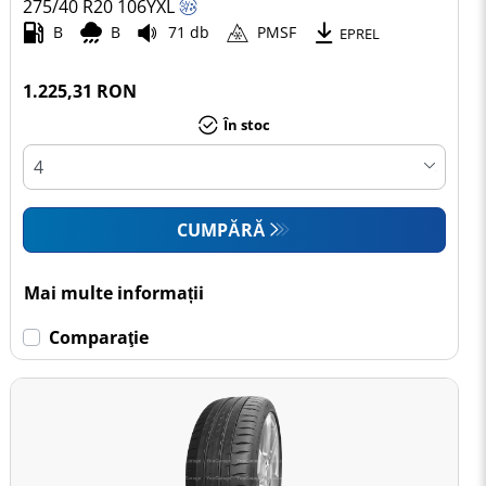
275/40 R20
106
Y
XL
B
B
71 db
PMSF
EPREL
1.225,31 RON
În stoc
CUMPĂRĂ
Mai multe informații
Comparaţie