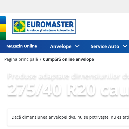
Magazin Online
Anvelope
Service Auto
Pagina principală
Cumpără online anvelope
Produse adaptate dimensiunilor dv
275/40 R20 cau
Dacă dimensiunea anvelopei dvs. nu se potrivește, nu ezitați