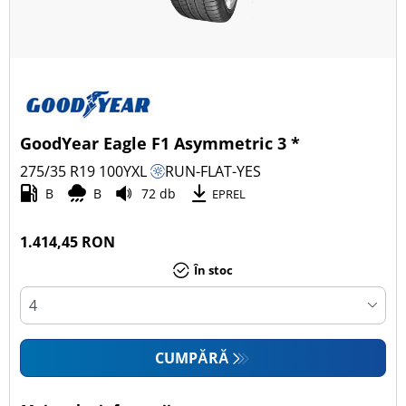
GoodYear Eagle F1 Asymmetric 3 *
275/35 R19
100
Y
XL
RUN-FLAT-YES
B
B
72 db
EPREL
1.414,45 RON
În stoc
CUMPĂRĂ