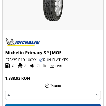
Michelin Primacy 3 *|MOE
275/35 R19
100
Y
XL
RUN-FLAT-YES
C
A
71 db
EPREL
1.338,93 RON
În stoc