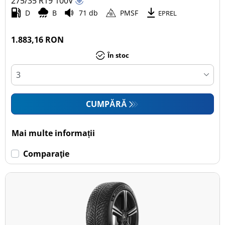
275/35 R19
100
V
D
B
71 db
PMSF
EPREL
1.883,16 RON
În stoc
CUMPĂRĂ
Mai multe informații
Comparaţie