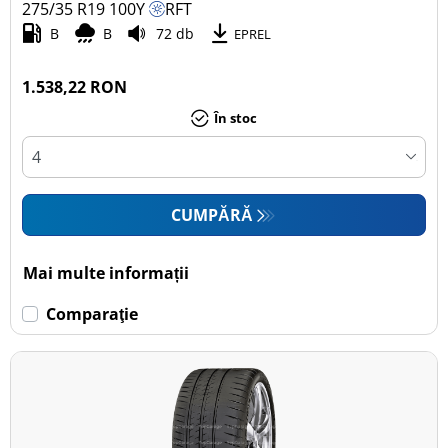
275/35 R19
100
Y
RFT
B
B
72 db
EPREL
1.538,22 RON
În stoc
CUMPĂRĂ
Mai multe informații
Comparaţie