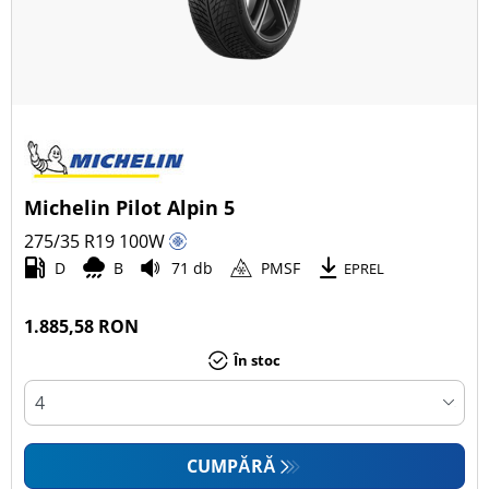
Michelin Pilot Alpin 5
275/35 R19
100
W
D
B
71 db
PMSF
EPREL
1.885,58 RON
În stoc
CUMPĂRĂ