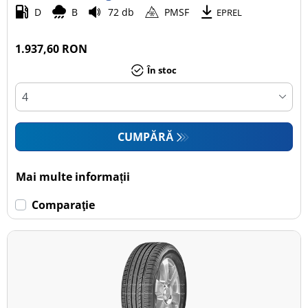
D
B
72 db
PMSF
EPREL
1.937,60 RON
În stoc
CUMPĂRĂ
Mai multe informații
Comparaţie