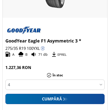
GoodYear Eagle F1 Asymmetric 3 *
275/35 R19
100
Y
XL
A
B
71 db
EPREL
1.227,36 RON
În stoc
CUMPĂRĂ