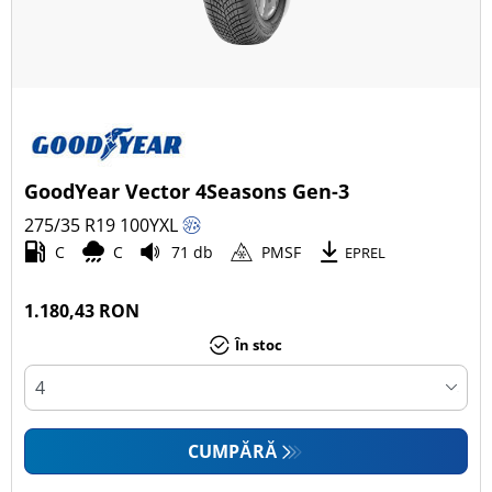
GoodYear Vector 4Seasons Gen-3
275/35 R19
100
Y
XL
C
C
71 db
PMSF
EPREL
1.180,43 RON
În stoc
CUMPĂRĂ