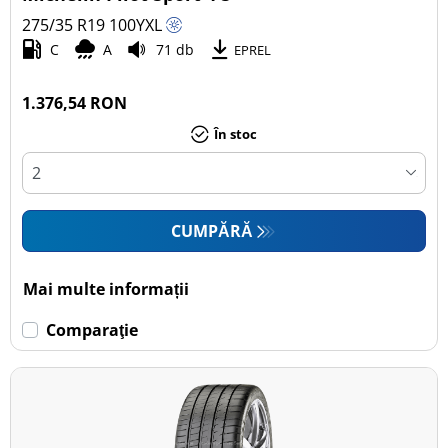
275/35 R19
100
Y
XL
C
A
71 db
EPREL
1.376,54 RON
În stoc
CUMPĂRĂ
Mai multe informații
Comparaţie