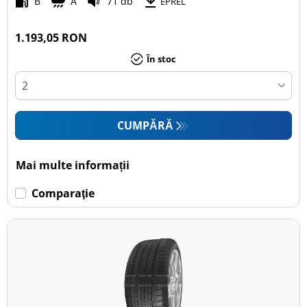
B
A
71 db
EPREL
1.193,05 RON
În stoc
CUMPĂRĂ
Mai multe informații
Comparaţie