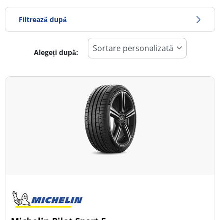
Filtrează după
Alegeți după:
923
Preț
1938
Sezon
Toate tipurile (20)
Iarna (5)
Vară (13)
All Season (2)
Tip autovehicul