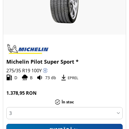
Michelin Pilot Super Sport *
275/35 R19
100
Y
D
B
73 db
EPREL
1.378,95 RON
În stoc