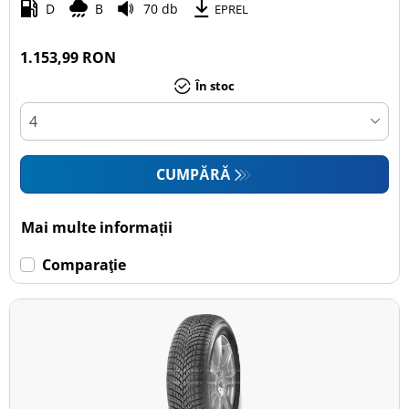
D
B
70 db
EPREL
1.153,99 RON
În stoc
CUMPĂRĂ
Mai multe informații
Comparaţie