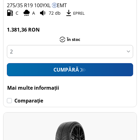
275/35 R19
100
Y
XL
EMT
C
A
72 db
EPREL
1.381,36 RON
În stoc
CUMPĂRĂ
Mai multe informații
Comparaţie