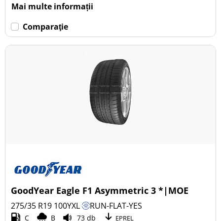
Mai multe informații
Comparaţie
GoodYear Eagle F1 Asymmetric 3 *|MOE
275/35 R19
100
Y
XL
RUN-FLAT-YES
C
B
73 db
EPREL