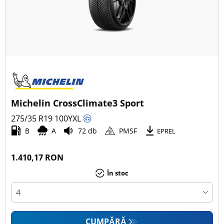
Michelin CrossClimate3 Sport
275/35 R19
100
Y
XL
B
A
72 db
PMSF
EPREL
1.410,17 RON
În stoc
CUMPĂRĂ