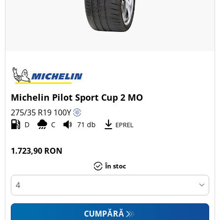
Michelin Pilot Sport Cup 2 MO
275/35 R19
100
Y
D
C
71 db
EPREL
1.723,90 RON
În stoc
CUMPĂRĂ