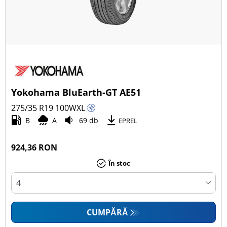
Yokohama BluEarth-GT AE51
275/35 R19
100
W
XL
B
A
69 db
EPREL
924,36 RON
În stoc
CUMPĂRĂ