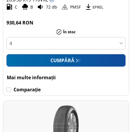
C
B
72 db
PMSF
EPREL
930,64 RON
În stoc
CUMPĂRĂ
Mai multe informații
Comparaţie