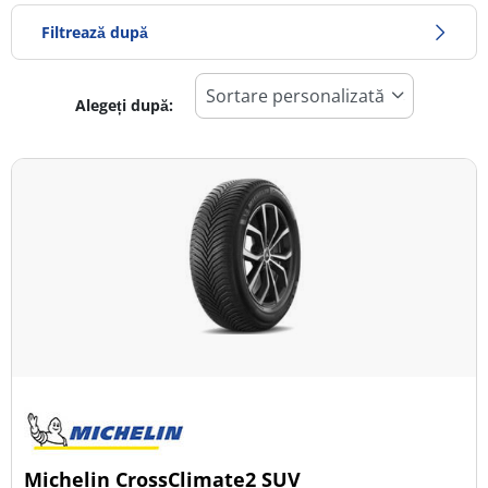
Filtrează după
Alegeți după:
830
Preț
1439
Sezon
Toate tipurile (8)
Iarna (2)
Vară (2)
All Season (4)
Tip autovehicul
Michelin CrossClimate2 SUV
Toate tipurile (8)