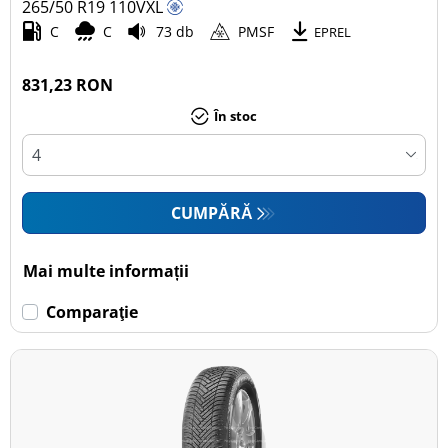
265/50 R19
110
V
XL
C
C
73 db
PMSF
EPREL
831,23 RON
În stoc
CUMPĂRĂ
Mai multe informații
Comparaţie