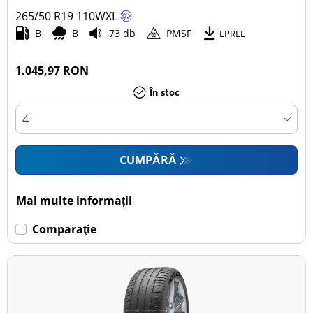
265/50 R19
110
W
XL
Autoturism (3)
B
B
73 db
PMSF
EPREL
SUV (5)
Camionetă (0)
1.045,97 RON
Rulotă autopropulsată (0)
În stoc
Mai multe opțiuni
CUMPĂRĂ
Mai multe informații
Comparaţie