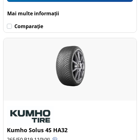
Mai multe informații
Comparaţie
Kumho Solus 4S HA32
265/50 R19
110
V
XL