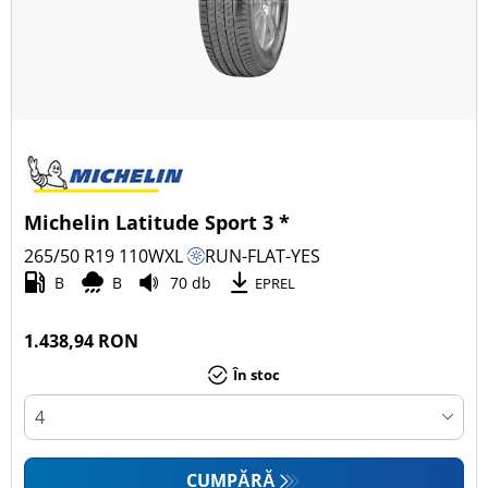
Michelin Latitude Sport 3 *
265/50 R19
110
W
XL
RUN-FLAT-YES
B
B
70 db
EPREL
1.438,94 RON
În stoc
CUMPĂRĂ