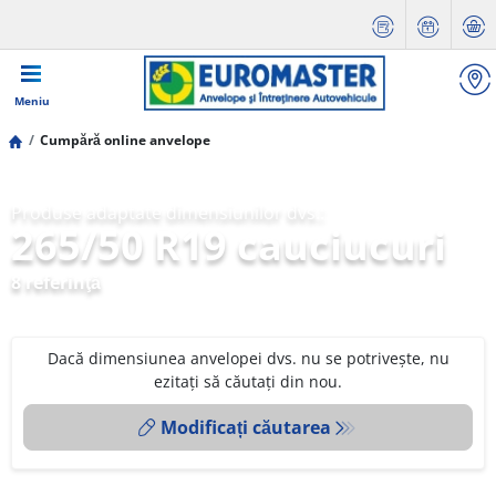
Meniu
Cumpără online anvelope
Produse adaptate dimensiunilor dvs.:
265/50 R19 cauciucuri
8 referinţă
Dacă dimensiunea anvelopei dvs. nu se potrivește, nu
ezitați să căutați din nou.
Modificați căutarea