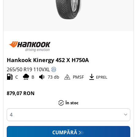
Hankook Kinergy 4S2 X H750A
265/50 R19
110
V
XL
C
B
73 db
PMSF
EPREL
879,07 RON
În stoc
CUMPĂRĂ