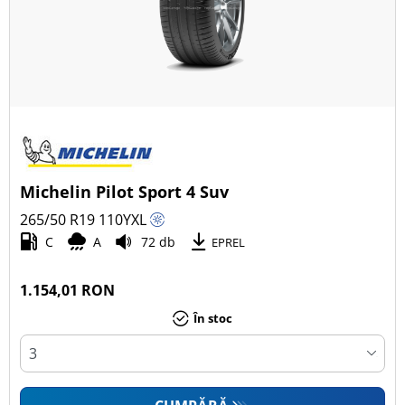
Michelin Pilot Sport 4 Suv
265/50 R19
110
Y
XL
C
A
72 db
EPREL
1.154,01 RON
În stoc