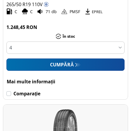
265/50 R19
110
V
C
C
71 db
PMSF
EPREL
1.248,45 RON
În stoc
CUMPĂRĂ
Mai multe informații
Comparaţie