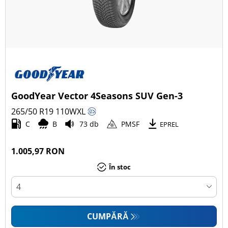
GoodYear Vector 4Seasons SUV Gen-3
265/50 R19
110
W
XL
C
B
73 db
PMSF
EPREL
1.005,97 RON
În stoc
CUMPĂRĂ