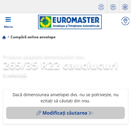
Meniu
Cumpără online anvelope
Produse adaptate dimensiunilor dvs.:
265/35 R22 cauciucuri
5 referinţă
Dacă dimensiunea anvelopei dvs. nu se potrivește, nu
ezitați să căutați din nou.
Modificați căutarea