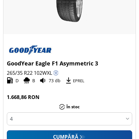
GoodYear Eagle F1 Asymmetric 3
265/35 R22
102
W
XL
D
B
73 db
EPREL
1.668,86 RON
În stoc
CUMPĂRĂ