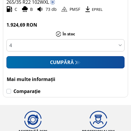
265/35 R22
102
W
XL
C
B
73 db
PMSF
EPREL
1.924,69 RON
În stoc
CUMPĂRĂ
Mai multe informații
Comparaţie