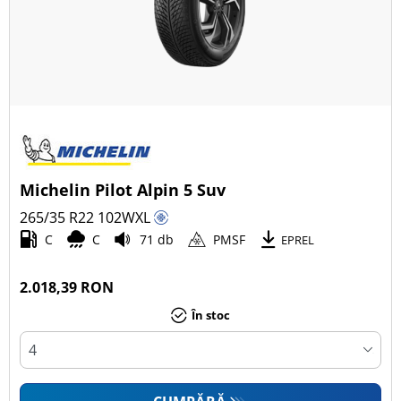
Michelin Pilot Alpin 5 Suv
265/35 R22
102
W
XL
C
C
71 db
PMSF
EPREL
2.018,39 RON
În stoc