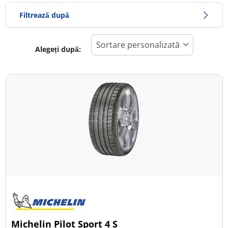
Filtrează după
Alegeți după:
1517
Preț
2019
Sezon
Toate tipurile (5)
Iarna (2)
Vară (3)
All Season (0)
Tip autovehicul
Michelin Pilot Sport 4 S
Toate tipurile (5)