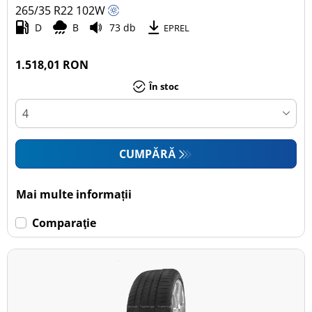
265/35 R22
102
W
D
B
73 db
EPREL
1.518,01 RON
În stoc
CUMPĂRĂ
Mai multe informații
Comparaţie