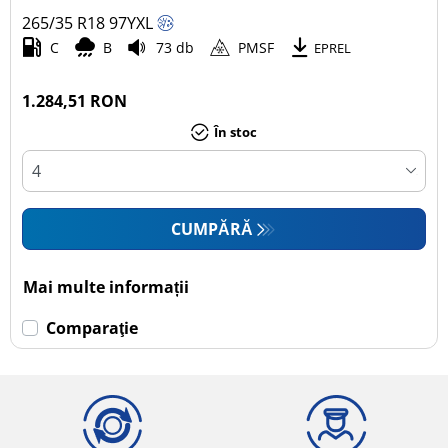
265/35 R18
97
Y
XL
Autoturism (1)
C
B
73 db
PMSF
EPREL
SUV (0)
Camionetă (0)
1.284,51 RON
Rulotă autopropulsată (0)
În stoc
Mai multe opțiuni
CUMPĂRĂ
Mai multe informații
Comparaţie