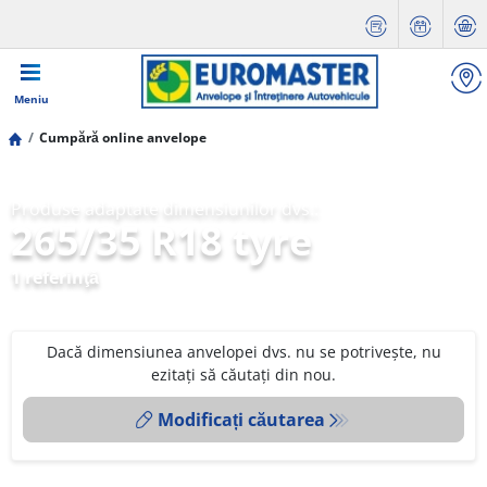
Meniu
Cumpără online anvelope
Produse adaptate dimensiunilor dvs.:
265/35 R18 tyre
1 referinţă
Dacă dimensiunea anvelopei dvs. nu se potrivește, nu
ezitați să căutați din nou.
Modificați căutarea