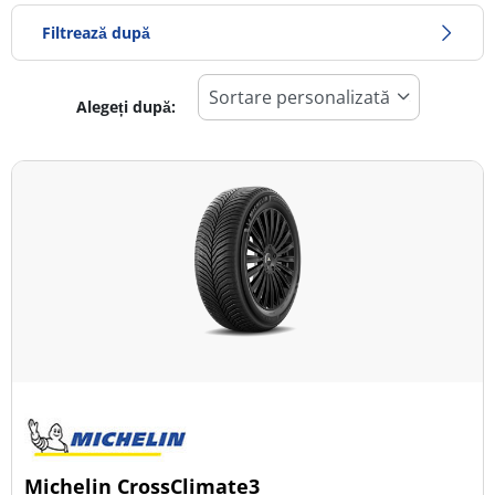
Filtrează după
Alegeți după:
1283
Preț
1285
Sezon
Toate tipurile (1)
Iarna (0)
Vară (0)
All Season (1)
Tip autovehicul
Michelin CrossClimate3
Toate tipurile (1)